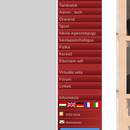
Tanáraink
Admin., tech.
Órarend
Sport
Iskola-egészségügy
Iskolapszichológus
Fizika
Kereső
Eduroam wifi
Virtuális séta
Fórum
Linkek
Információ
RSS hírek
Webmester