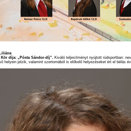
Liliána
 Kör díja: „Pósta Sándor-díj”.
Kiváló teljesítményt nyújtott rúdsportban: n
ő helyein jelzik, valamint szertornából is előkelő helyezéseket ért el bélás év