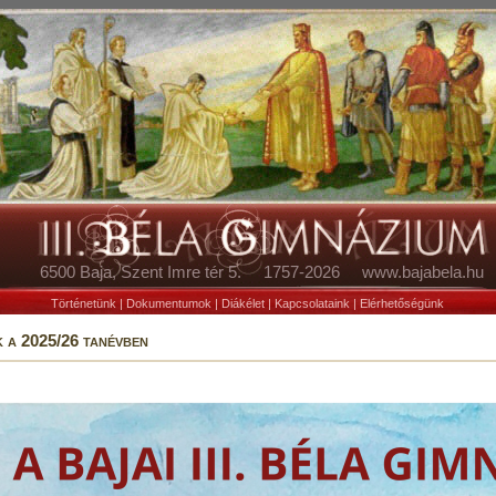
6500 Baja, Szent Imre tér 5. 1757-2026 www.bajabela.hu
Történetünk
|
Dokumentumok
|
Diákélet
|
Kapcsolataink
|
Elérhetőségünk
k a 2025/26 tanévben