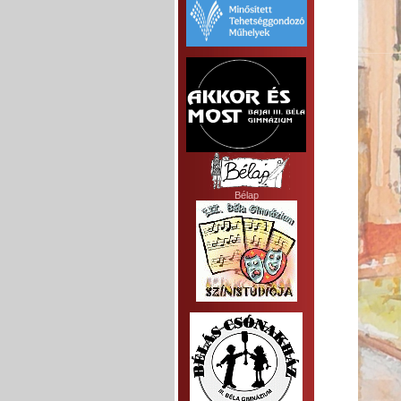
Bélap