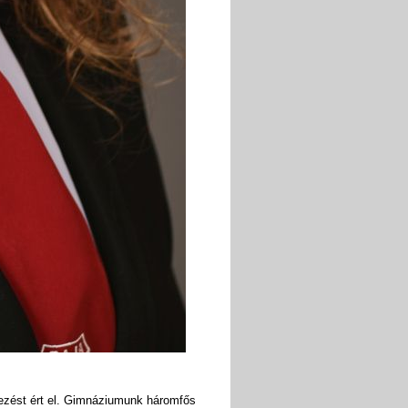
yezést ért el. Gimnáziumunk háromfős