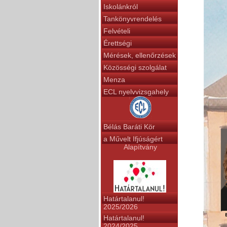
Iskolánkról
Tankönyvrendelés
Felvételi
Érettségi
Mérések, ellenőrzések
Közösségi szolgálat
Menza
ECL nyelvvizsgahely
Bélás Baráti Kör
a Művelt Ifjúságért
Alapítvány
Határtalanul!
2025/2026
Határtalanul!
2024/2025