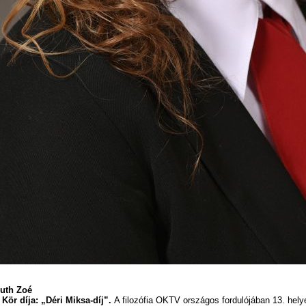
uth Zoé
 Kör díja: „Déri Miksa-díj”.
A filozófia OKTV országos fordulójában 13. hel