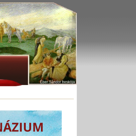
Éber Sándor freskója