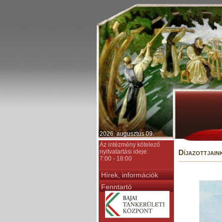
2026. augusztus 09.
Az intézmény kötelező
nyitvatartási ideje:
Díjazottjain
7:00 - 18:00
Hírek, információk
Fenntartó