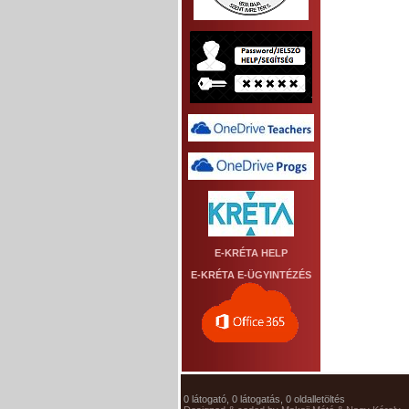
E-KRÉTA HELP
E-KRÉTA E-ÜGYINTÉZÉS
0 látogató, 0 látogatás, 0 oldalletöltés