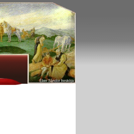
Éber Sándor freskója