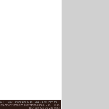
jai III. Béla Gimnázium, 6500 Baja, Szent Imre tér 5.
 intézmény kötelező nyitvatartási ideje: 7:00 - 18:00
Tel./Fax: +36-30-781-0664