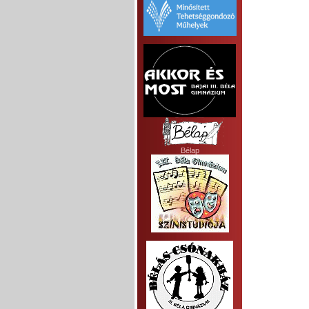
Bélap