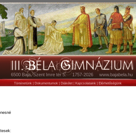
6500 Baja, Szent Imre tér 5. 1757-2026 www.bajabela.hu
Történetünk
|
Dokumentumok
|
Diákélet
|
Kapcsolataink
|
Elérhetőségünk
énesné
ttesek: