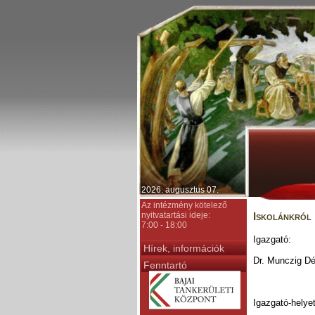
2026. augusztus 07.
Az intézmény kötelező
nyitvatartási ideje:
Iskolánkról
7:00 - 18:00
Igazgató:
Hírek, információk
Dr. Munczig D
Fenntartó
Igazgató-helye