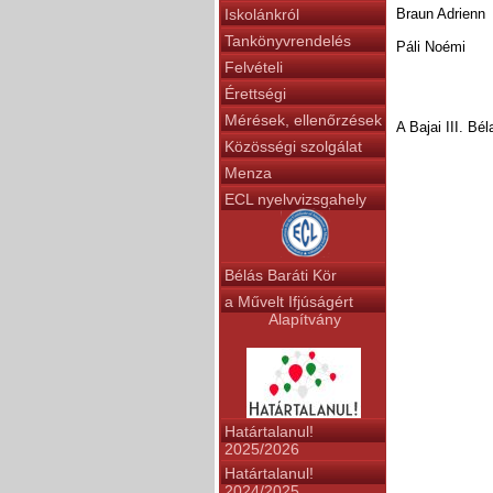
Iskolánkról
Braun Adrienn
Tankönyvrendelés
Páli Noémi
Felvételi
Érettségi
Mérések, ellenőrzések
A Bajai III. Bé
Közösségi szolgálat
Menza
ECL nyelvvizsgahely
Bélás Baráti Kör
a Művelt Ifjúságért
Alapítvány
Határtalanul!
2025/2026
Határtalanul!
2024/2025