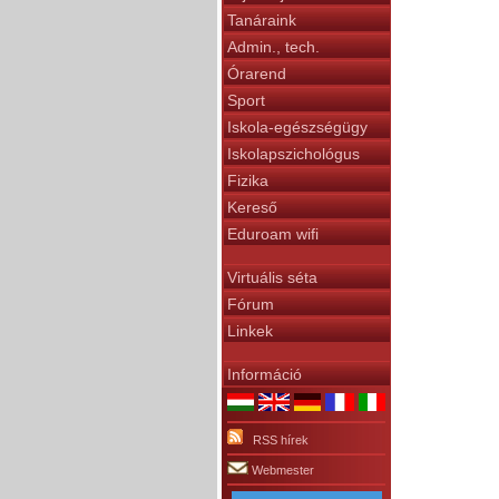
Tanáraink
Admin., tech.
Órarend
Sport
Iskola-egészségügy
Iskolapszichológus
Fizika
Kereső
Eduroam wifi
Virtuális séta
Fórum
Linkek
Információ
RSS hírek
Webmester