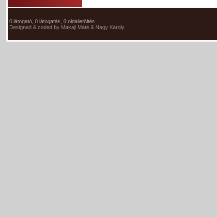
0 látogató, 0 látogatás, 0 oldalletöltés
Designed & coded by Makaji Máté & Nagy Károly