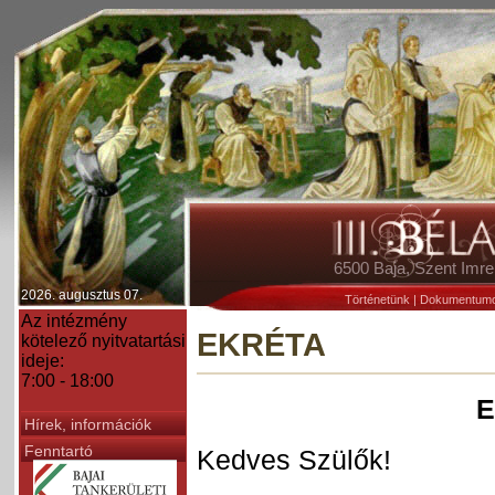
6500 Baja, Szent Im
2026. augusztus 07.
Történetünk
|
Dokumentum
Az intézmény
EKRÉTA
kötelező nyitvatartási
ideje:
7:00 - 18:00
E
Hírek, információk
Fenntartó
Kedves Szülők!