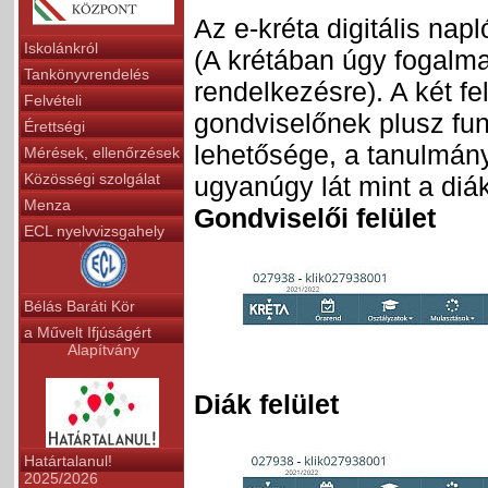
Az e-kréta digitális nap
Iskolánkról
(A krétában úgy fogalma
Tankönyvrendelés
rendelkezésre). A két f
Felvételi
gondviselőnek plusz fun
Érettségi
lehetősége, a tanulmán
Mérések, ellenőrzések
Közösségi szolgálat
ugyanúgy lát mint a diák
Menza
Gondviselői felület
ECL nyelvvizsgahely
Bélás Baráti Kör
a Művelt Ifjúságért
Alapítvány
Diák felület
Határtalanul!
2025/2026