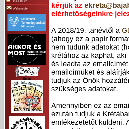
RSS hírek
kérjük az
ekreta@baja
Webmester
elérhetőségeinkre jele
A 2018/19. tanévtől a
G
(ahogy ez a papír formá
nem tudunk adatokat (ho
krétához az kaphat, aki 
és leadta az emailcímét
emailcímüket és aláírj
tudjuk az Önök hozzáfér
Bélap
szükséges adatokat.
Amennyiben ez az emailc
ezután tudjuk a Krétában
emlékezetetőt küldeni. 