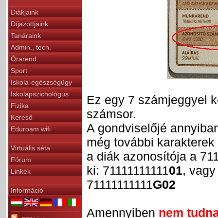
Diákjaink
Díjazottjaink
Tanáraink
Admin., tech.
Órarend
Sport
Iskola-egészségügy
Iskolapszichológus
Ez egy 7 számjeggyel k
Fizika
számsor.
Kereső
A gondviselőjé annyiban
Eduroam wifi
még további karakterek 
Virtuális séta
a diák azonosítója a 71
Fórum
ki: 71111111111
01
, vagy
Linkek
71111111111
G02
Információ
Amennyiben
nem tudnak