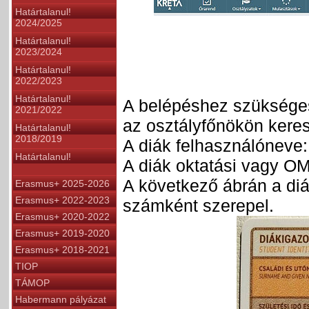
Határtalanul!
2024/2025
Határtalanul!
2023/2024
Határtalanul!
2022/2023
Határtalanul!
A belépéshez szükséges
2021/2022
az osztályfőnökön keresz
Határtalanul!
2018/2019
A diák felhasználóneve:
Határtalanul!
A diák oktatási vagy OM
A következő ábrán a diá
Erasmus+ 2025-2026
Erasmus+ 2022-2023
számként szerepel.
Erasmus+ 2020-2022
Erasmus+ 2019-2020
Erasmus+ 2018-2021
TIOP
TÁMOP
Habermann pályázat