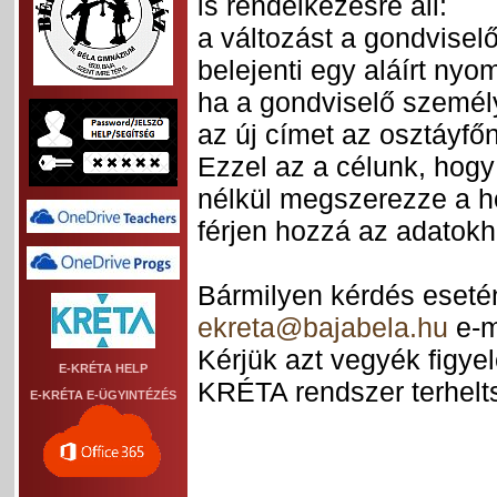
is rendelkezésre áll:
a változást a gondvisel
belejenti egy aláírt ny
ha a gondviselő személy
az új címet az osztáyfő
Ezzel az a célunk, hogy 
nélkül megszerezze a h
férjen hozzá az adatokh
Bármilyen kérdés eseté
ekreta@bajabela.hu
e-m
Kérjük azt vegyék figye
E-KRÉTA HELP
KRÉTA rendszer terhelts
E-KRÉTA E-ÜGYINTÉZÉS