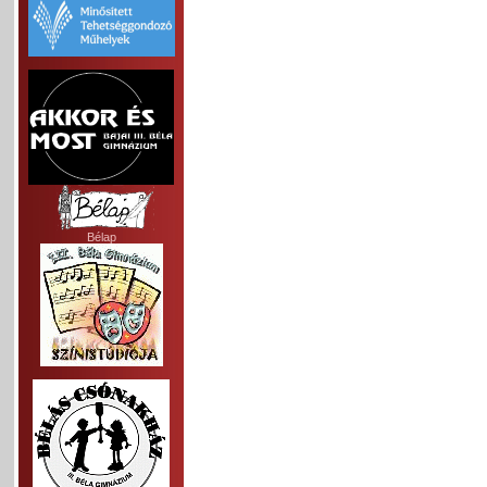
Bélap