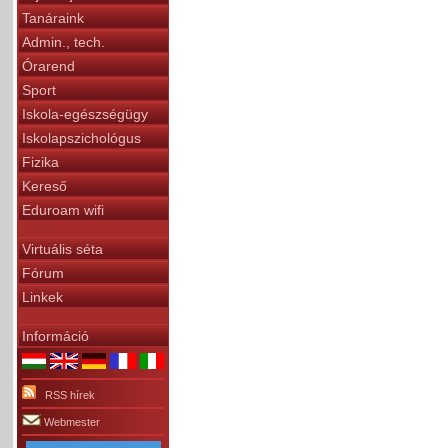
Tanáraink
Admin., tech.
Órarend
Sport
Iskola-egészségügy
Iskolapszichológus
Fizika
Kereső
Eduroam wifi
Virtuális séta
Fórum
Linkek
Információ
RSS hírek
Webmester