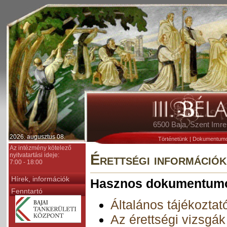
6500 Baja, Szent Im
2026. augusztus 08.
Történetünk
|
Dokumentum
Az intézmény kötelező
nyitvatartási ideje:
Érettségi információk
7:00 - 18:00
Hírek, információk
Hasznos dokumentum
Fenntartó
Általános tájékoztat
Az érettségi vizsgák