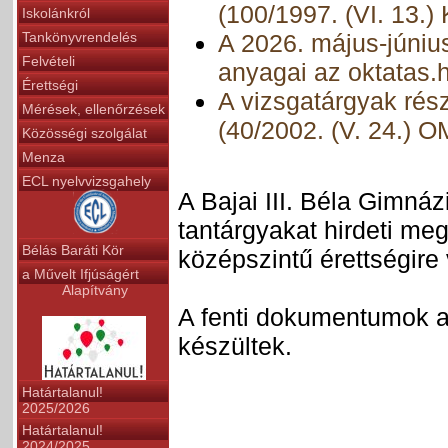
(100/1997. (VI. 13.)
Iskolánkról
Tankönyvrendelés
A 2026. május-június
Felvételi
anyagai az oktatas.
Érettségi
A vizsgatárgyak rés
Mérések, ellenőrzések
(40/2002. (V. 24.) O
Közösségi szolgálat
Menza
ECL nyelvvizsgahely
A Bajai III. Béla Gimná
tantárgyakat hirdeti me
Bélás Baráti Kör
középszintű érettségire
a Művelt Ifjúságért
Alapítvány
A fenti dokumentumok 
készültek.
Határtalanul!
2025/2026
Határtalanul!
2024/2025