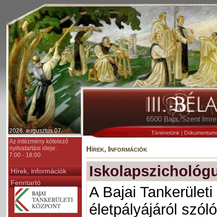
6500 Baja, Szent Im
2026. augusztus 07.
Történetünk
|
Dokumentum
Az intézmény kötelező
nyitvatartási ideje:
Hírek, Információk
7:00 - 18:00
Iskolapszichológu
Hírek, információk
Fenntartó
A Bajai Tankerület
életpályájáról szóló