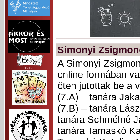
Simonyi Zsigmond
A Simonyi Zsigmond
Bélap
online formában va
öten jutottak be a
(7.A) – tanára Jak
(7.B) – tanára Lás
tanára Schmélné Ja
tanára Tamaskó Kat