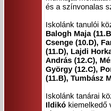
és a színvonalas s
Iskolánk tanulói kö
Balogh Maja (11.B)
Csenge (10.D), Fa
(11.D), Lajdi Hor
András (12.C), Mé
György (12.C), Po
(11.B), Tumbász Mí
Iskolánk tanárai k
Ildikó
kiemelkedő v