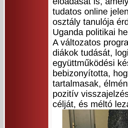
előadását is, amely
tudatos online jelen
osztály tanulója ér
Uganda politikai he
A változatos progr
diákok tudását, lo
együttműködési ké
bebizonyította, hog
tartalmasak, élmé
pozitív visszajelz
célját, és méltó le