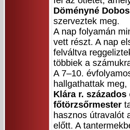
fel az ötletet, amel
Döményné Dobosi
szerveztek meg.
A nap folyamán m
vett részt. A nap e
felváltva reggelizt
többiek a számukra 
A 7–10. évfolyamos
hallgathattak meg,
Klára r. százados 
főtörzsőrmester
ta
hasznos útravalót 
előtt. A tantermek