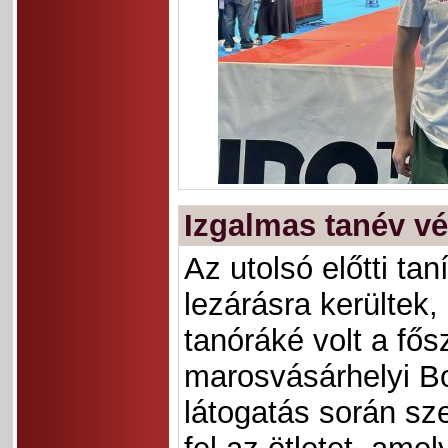
Izgalmas tanév v
Az utolsó előtti ta
lezárásra kerülte
tanóráké volt a fő
marosvásárhelyi B
látogatás során sze