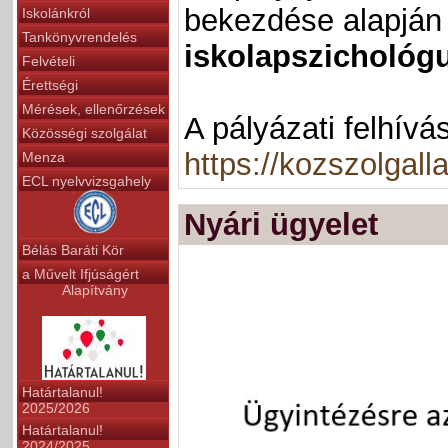
bekezdése alapján 
Iskolánkról
Tankönyvrendelés
iskolapszichológ
Felvételi
Érettségi
Mérések, ellenőrzések
A pályázati felhívá
Közösségi szolgálat
https://kozszolgal
Menza
ECL nyelvvizsgahely
Nyári ügyelet
Bélás Baráti Kör
a Művelt Ifjúságért
Alapítvány
Határtalanul!
2025/2026
Határtalanul!
2024/2025