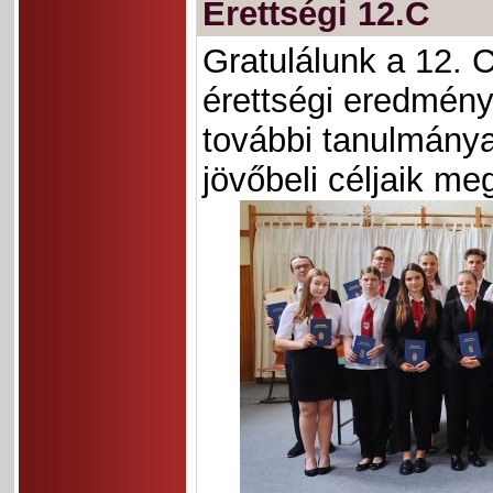
Érettségi 12.C
Gratulálunk a 12. C
érettségi eredmény
további tanulmány
jövőbeli céljaik me