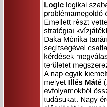
Logic
logikai sza
problémamegoldó é
Emellett részt vett
stratégiai kvízjáték
Daka Mónika tanárnő
segítségével csatl
kérdések megválas
területet megszerez
A nap egyik kieme
melyet
Illés Máté
(
évfolyamokból össz
tudásukat. Nagy é