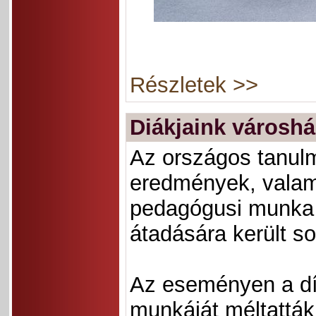
Részletek >>
Diákjaink városhá
Az országos tanul
eredmények, valami
pedagógusi munka 
átadására került so
Az eseményen a díj
munkáját méltattá