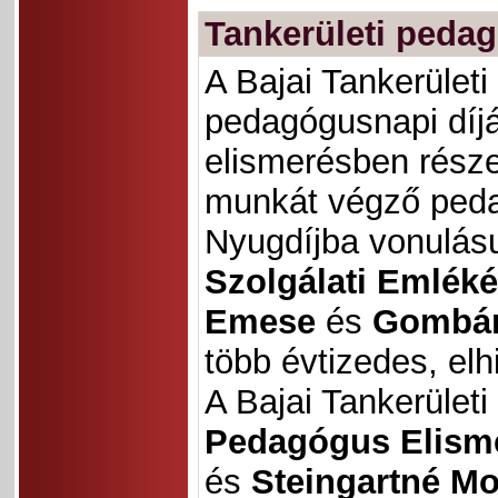
Tankerületi peda
A Bajai Tankerület
pedagógusnapi díj
elismerésben rész
munkát végző ped
Nyugdíjba vonulás
Szolgálati Emlék
Emese
és
Gombár
több évtizedes, el
A Bajai Tankerületi
Pedagógus Elisme
és
Steingartné Mo