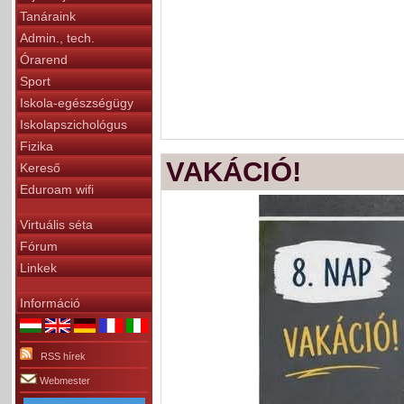
Tanáraink
Admin., tech.
Órarend
Sport
Iskola-egészségügy
Iskolapszichológus
Fizika
VAKÁCIÓ!
Kereső
Eduroam wifi
Virtuális séta
Fórum
Linkek
Információ
RSS hírek
Webmester