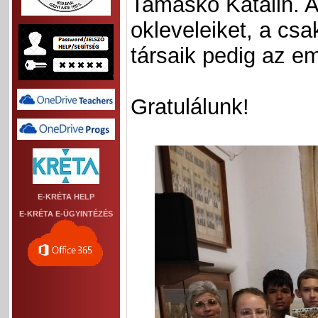
Tamaskó Katalin. A
okleveleiket, a csa
társaik pedig az em
Gratulálunk!
E-KRÉTA HELP
E-KRÉTA E-ÜGYINTÉZÉS