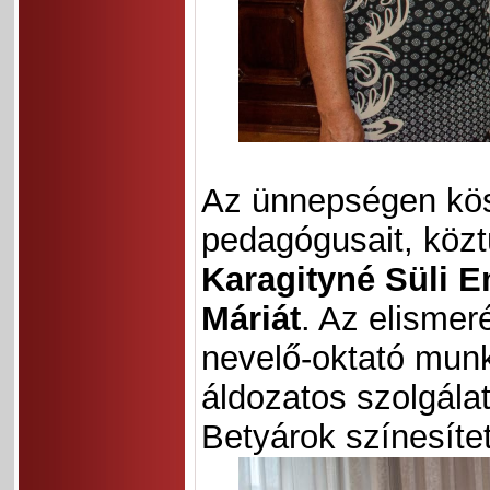
Az ünnepségen kös
pedagógusait, közt
Karagityné Süli 
Máriát
. Az elismer
nevelő-oktató munk
áldozatos szolgála
Betyárok színesítet