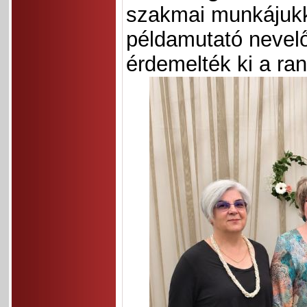
szakmai munkájukka
példamutató nevel
érdemelték ki a ran