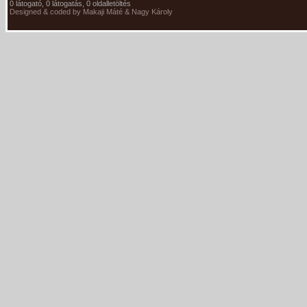
0 látogató, 0 látogatás, 0 oldalletöltés
Designed & coded by Makaji Máté & Nagy Károly