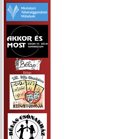
Bélap