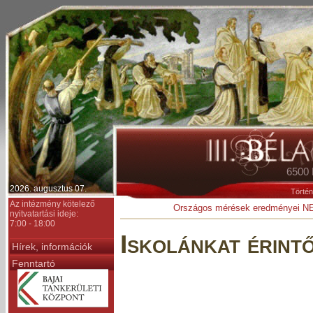
6500 
2026. augusztus 07.
Történ
Az intézmény kötelező
Országos mérések eredményei N
nyitvatartási ideje:
7:00 - 18:00
Iskolánkat érint
Hírek, információk
Fenntartó