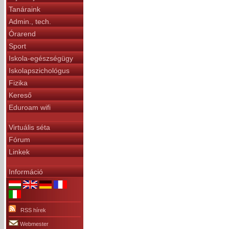
Tanáraink
Admin., tech.
Órarend
Sport
Iskola-egészségügy
Iskolapszichológus
Fizika
Kereső
Eduroam wifi
Virtuális séta
Fórum
Linkek
Információ
RSS hírek
Webmester