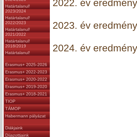
2022. év eredmény
Határtalanul!
2023/2024
Határtalanul!
2023. év eredmény
2022/2023
Határtalanul!
2021/2022
Határtalanul!
2024. év eredmény
2018/2019
Határtalanul!
Erasmus+ 2025-2026
Erasmus+ 2022-2023
Erasmus+ 2020-2022
Erasmus+ 2019-2020
Erasmus+ 2018-2021
TIOP
TÁMOP
Habermann pályázat
Diákjaink
Díjazottjaink