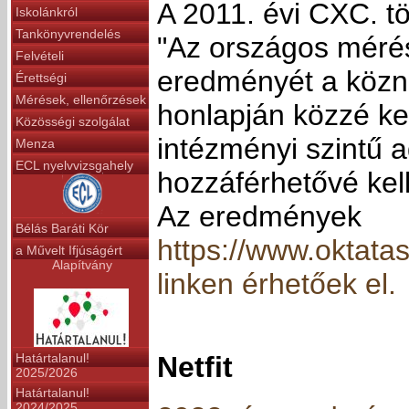
A 2011. évi CXC. t
Iskolánkról
Tankönyvrendelés
"Az országos mérés
Felvételi
eredményét a köznev
Érettségi
Mérések, ellenőrzések
honlapján közzé kel
Közösségi szolgálat
intézményi szintű a
Menza
ECL nyelvvizsgahely
hozzáférhetővé kell
Az eredmények
Bélás Baráti Kör
https://www.oktat
a Művelt Ifjúságért
Alapítvány
linken érhetőek el.
Határtalanul!
Netfit
2025/2026
Határtalanul!
2024/2025