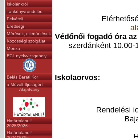
Iskolánkról
Tankönyvrendelés
Elérhetős
Felvételi
a
Érettségi
Mérések, ellenőrzések
Védőnői fogadó óra az 
Közösségi szolgálat
szerdánként 10.00-11
Menza
ECL nyelvvizsgahely
Iskolaorvos:
Bélás Baráti Kör
a Művelt Ifjúságért
Alapítvány
Rendelési id
Baj
Határtalanul!
2025/2026
Határtalanul!
H
2024/2025