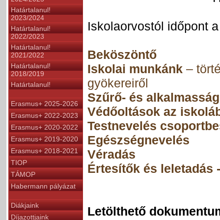
Határtalanul!
2023/2024
Iskolaorvostól időpont
Határtalanul!
2022/2023
Határtalanul!
Beköszöntő
2021/2022
Iskolai munkánk
– tört
Határtalanul!
2018/2019
gyökereiről
Határtalanul!
Szűrő- és alkalmasság
Erasmus+ 2025-2026
Védőoltások az iskolá
Erasmus+ 2022-2023
Testnevelés csoportbe
Erasmus+ 2020-2022
Egészségnevelés
Erasmus+ 2019-2020
Erasmus+ 2018-2021
Véradás
TIOP
Értesítők és leletadás 
TÁMOP
Habermann pályázat
Diákjaink
Letölthető dokumentu
Díjazottjaink