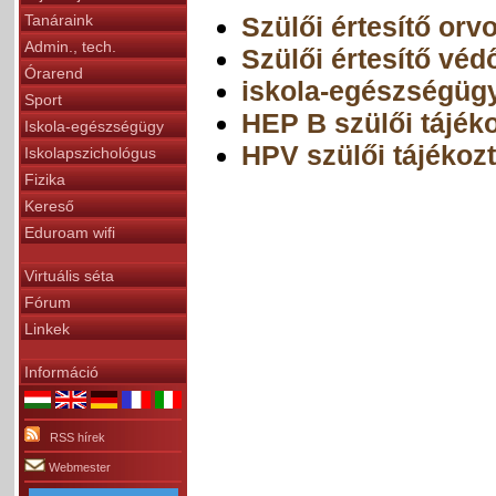
Szülői értesítő orv
Tanáraink
Admin., tech.
Szülői értesítő véd
Órarend
iskola-egészségügy
Sport
HEP B szülői tájéko
Iskola-egészségügy
HPV szülői tájékozt
Iskolapszichológus
Fizika
Kereső
Eduroam wifi
Virtuális séta
Fórum
Linkek
Információ
RSS hírek
Webmester