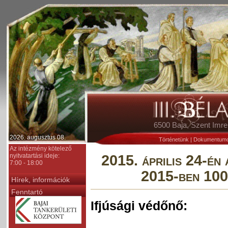
6500 Baja, Szent Im
2026. augusztus 08.
Történetünk
|
Dokumentum
Az intézmény kötelező
nyitvatartási ideje:
2015. április 24-én
7:00 - 18:00
2015-ben 100
Hírek, információk
Fenntartó
Ifjúsági védőnő: