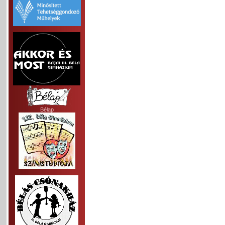
Bélap