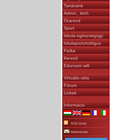
Tanáraink
Admin., tech.
Órarend
Sport
Iskola-egészségügy
Iskolapszichológus
Fizika
Kereső
Eduroam wifi
Virtuális séta
Fórum
Linkek
Információ
RSS hírek
Webmester