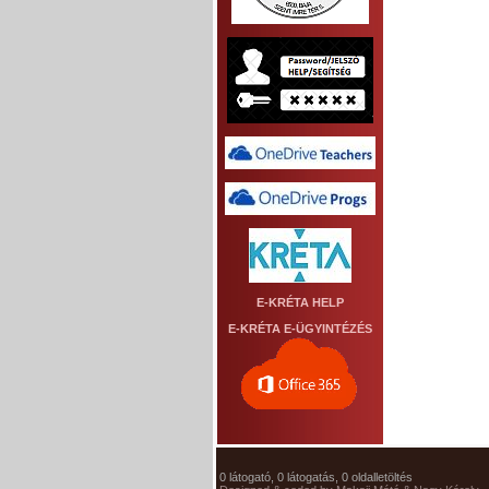
E-KRÉTA HELP
E-KRÉTA E-ÜGYINTÉZÉS
0 látogató, 0 látogatás, 0 oldalletöltés