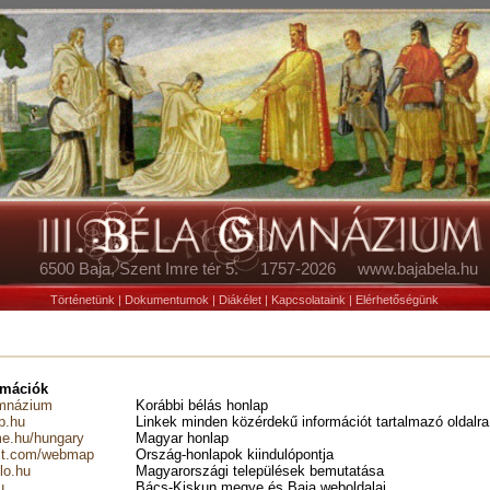
6500 Baja, Szent Imre tér 5. 1757-2026 www.bajabela.hu
Történetünk
|
Dokumentumok
|
Diákélet
|
Kapcsolataink
|
Elérhetőségünk
rmációk
imnázium
Korábbi bélás honlap
p.hu
Linkek minden közérdekű információt tartalmazó oldalra
e.hu/hungary
Magyar honlap
st.com/webmap
Ország-honlapok kiindulópontja
lo.hu
Magyarországi települések bemutatása
u
Bács-Kiskun megye és Baja weboldalai