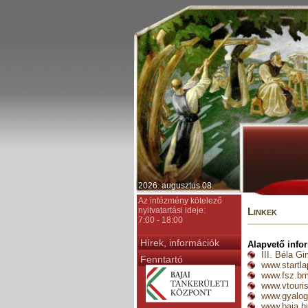
2026. augusztus 08.
Az intézmény kötelező
nyitvatartási ideje:
Linkek
7:00 - 18:00
Hírek, információk
Alapvető info
III. Béla G
Fenntartó
www.startla
www.fsz.bm
www.vtouri
www.gyalog
www.baja.h