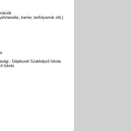
rmációk
elvtanulás, karrier, tanfolyamok stb.)
ja
dasági - Gépészeti Szakképző Iskola
ő Iskola