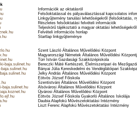
ek
hu
Információk az oktatásról
hu
Felsőoktatással és pályaválasztással kapcsolatos info
hu
Linkgyűjtemény tanulási lehetőségekről (felsőoktatás, ny
u
Részletes felsőoktatási felvételi információk
u
Teljeskörű tájékoztató a magyar oktatási lehetőségekről
znek.hu
Felvételi információs honlap
p.hu
Startlap linkgyűjteménye
zlo.hu
Szent László Általános Művelődési Központ
k.hu
Magyarországi Németek Általános Művelődési Központ
linet.hu
Türr István Gazdasági Szakközépiskola
i-baja.sulinet.hu
Bereczki Máté Kertészeti, Élelmiszeripari és Mezőgaz
baja.sulinet.hu
Bányai Júlia Kereskedelmi és Vendéglátóipari Szakképz
baja.sulinet.hu
Jelky András Általános Művelődési Központ
Eötvös József Főiskola
.hu
Szentistváni Általános Művelődési Központ
-baja.sulinet.hu
Alsóvárosi Általános Művelődési Központ
aja.koznet.hu
Újvárosi Általános Művelődési Központ
o.ejf.hu
Eötvös József Főiskola Gyakorló Általános Iskolája
a.hu
Daubia Alapfokú Művészetoktatási Intézmény
u
Liszt Ferenc Alapfokú Művészetoktatási Intézmény