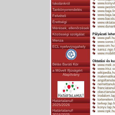
Iskolánkról
www.konyvk
www.pestim
Tankönyvrendelés
www.baja.li
www.baja.l
Felvételi
www.bacska
Érettségi
www.oktatas
www.dunant
Mérések, ellenőrzések
Közösségi szolgálat
Pályázati leh
www.pafi.h
Menza
www.soros.
www.om.hu
ECL nyelvvizsgahely
sansz.ngo.
www.mobili
Oktatási és k
Bélás Baráti Kör
www.mek.o
www.irisz.s
a Művelt Ifjúságért
wikipedia.h
Alapítvány
matematika
angoltanula
nemettanula
franciatanu
olasztanula
irodalom.la
tortenelem.
Határtalanul!
terkep.lap.
2025/2026
konyv.lap.h
Határtalanul!
www.npk.h
2024/2025