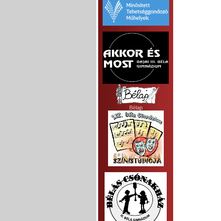
Bélap