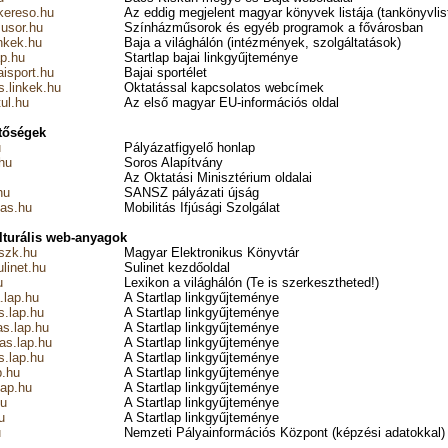
ereso.hu
Az eddig megjelent magyar könyvek listája (tankönyvlist
usor.hu
Színházműsorok és egyéb programok a fővárosban
nkek.hu
Baja a világhálón (intézmények, szolgáltatások)
ap.hu
Startlap bajai linkgyűjteménye
isport.hu
Bajai sportélet
.linkek.hu
Oktatással kapcsolatos webcímek
ul.hu
Az első magyar EU-információs oldal
etőségek
u
Pályázatfigyelő honlap
hu
Soros Alapítvány
Az Oktatási Minisztérium oldalai
hu
SANSZ pályázati újság
tas.hu
Mobilitás Ifjúsági Szolgálat
ulturális web-anyagok
szk.hu
Magyar Elektronikus Könyvtár
ulinet.hu
Sulinet kezdőoldal
u
Lexikon a világhálón (Te is szerkesztheted!)
.lap.hu
A Startlap linkgyűjteménye
s.lap.hu
A Startlap linkgyűjteménye
s.lap.hu
A Startlap linkgyűjteménye
las.lap.hu
A Startlap linkgyűjteménye
s.lap.hu
A Startlap linkgyűjteménye
p.hu
A Startlap linkgyűjteménye
lap.hu
A Startlap linkgyűjteménye
hu
A Startlap linkgyűjteménye
u
A Startlap linkgyűjteménye
u
Nemzeti Pályainformációs Központ (képzési adatokkal)