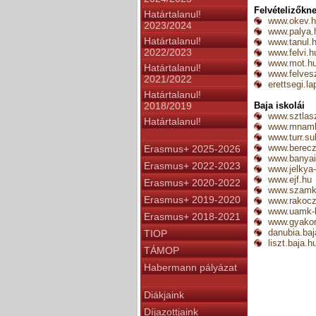
Felvételizőkn
Határtalanul!
www.okev.
2023/2024
www.palya.
Határtalanul!
www.tanul.
2022/2023
www.felvi.h
www.mot.h
Határtalanul!
www.felves
2021/2022
erettsegi.la
Határtalanul!
2018/2019
Baja iskolái
www.sztlas
Határtalanul!
www.mnam
www.turr.su
www.bereczk
Erasmus+ 2025-2026
www.banyai-
Erasmus+ 2022-2023
www.jelkya-
www.ejf.hu
Erasmus+ 2020-2022
www.szamk
Erasmus+ 2019-2020
www.rakoczi
www.uamk-b
Erasmus+ 2018-2021
www.gyakorl
danubia.baj
TIOP
liszt.baja.h
TÁMOP
Habermann pályázat
Diákjaink
Díjazottjaink