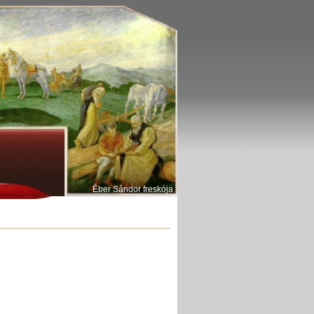
Éber Sándor freskója