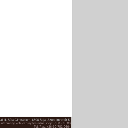
jai III. Béla Gimnázium, 6500 Baja, Szent Imre tér 5.
 intézmény kötelező nyitvatartási ideje: 7:00 - 18:00
Tel./Fax: +36-30-781-0664