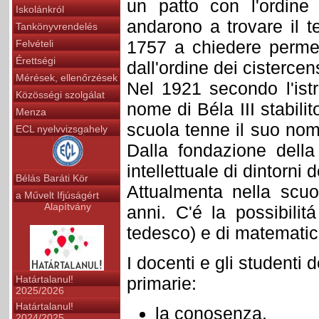
un patto con l'ordine 
Iskolánkról
andarono a trovare il te
Tankönyvrendelés
1757 a chiedere permess
Felvételi
Érettségi
dall'ordine dei cisterce
Mérések, ellenőrzések
Nel 1921 secondo l'istr
Közösségi szolgálat
nome di Béla III stabili
Menza
scuola tenne il suo no
ECL nyelvvizsgahely
Dalla fondazione della
intellettuale di dintorni d
Bélás Baráti Kör
Attualmenta nella scuol
a Művelt Ifjúságért
Alapítvány
anni. C'é la possibilit
tedesco) e di matematica
I docenti e gli studenti
primarie:
Határtalanul!
2025/2026
Határtalanul!
la conosenza,
2024/2025