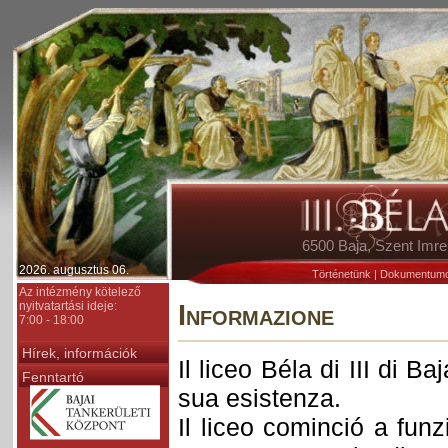
6500 Baja, Szent Im
2026. augusztus 06.
Történetünk
|
Dokumentum
Az intézmény kötelező
nyitvatartási ideje:
Informazione
7:00 - 18:00
Hírek, információk
Il liceo Béla di III di B
Fenntartó
sua esistenza.
Il liceo cominció a fun