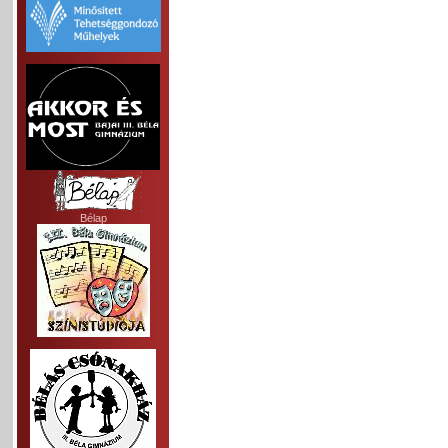
Bélap