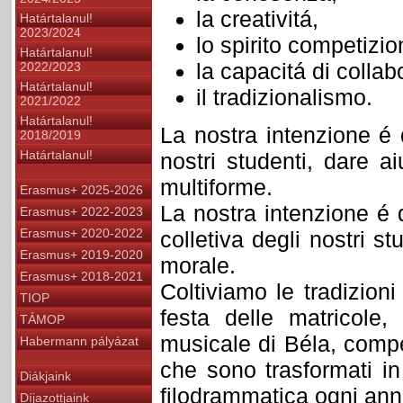
la creativitá,
Határtalanul!
2023/2024
lo spirito competizio
Határtalanul!
la capacitá di collab
2022/2023
Határtalanul!
il tradizionalismo.
2021/2022
Határtalanul!
La nostra intenzione é 
2018/2019
Határtalanul!
nostri studenti, dare a
multiforme.
Erasmus+ 2025-2026
La nostra intenzione é q
Erasmus+ 2022-2023
Erasmus+ 2020-2022
colletiva degli nostri s
Erasmus+ 2019-2020
morale.
Erasmus+ 2018-2021
Coltiviamo le tradizion
TIOP
festa delle matricole,
TÁMOP
musicale di Béla, comp
Habermann pályázat
che sono trasformati i
Diákjaink
filodrammatica ogni ann
Díjazottjaink