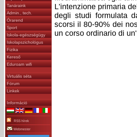
L'intenzione primaria d
Tanáraink
Admin., tech.
degli studi formulata d
Órarend
scorsi il 80-90% dei nos
Sport
un corso ordinario di un'
Iskola-egészségügy
Iskolapszichológus
Fizika
Kereső
Eduroam wifi
Virtuális séta
Fórum
Linkek
Információ
RSS hírek
Webmester