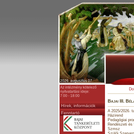
2026. augusztus 07.
Az intézmény kötelező
Do
nyitvatartási ideje:
7:00 - 18:00
Bajai III. B
Hírek, információk
A 2025/2026. 
Fenntartó
Házirend
Pedagógiai pr
Rendészeti és
Szmsz
Szülői Szerve