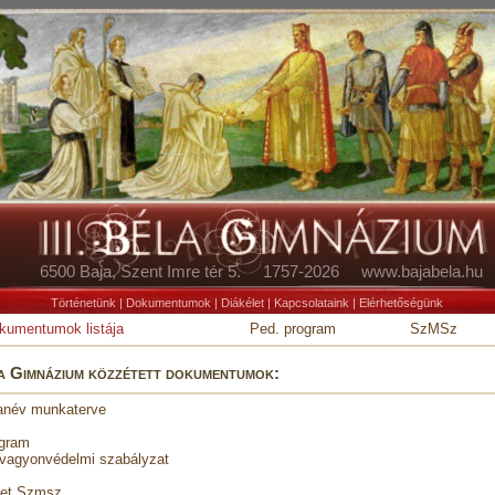
6500 Baja, Szent Imre tér 5. 1757-2026 www.bajabela.hu
Történetünk
|
Dokumentumok
|
Diákélet
|
Kapcsolataink
|
Elérhetőségünk
kumentumok listája
Ped. program
SzMSz
éla Gimnázium közzétett dokumentumok:
tanév munkaterve
ogram
 vagyonvédelmi szabályzat
zet Szmsz