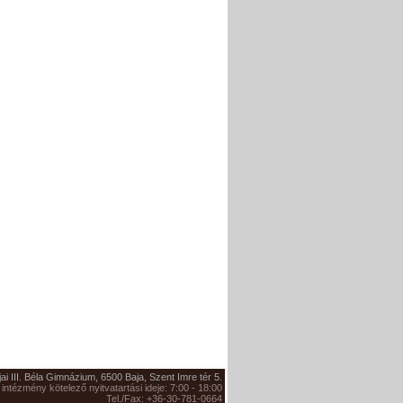
jai III. Béla Gimnázium, 6500 Baja, Szent Imre tér 5.
 intézmény kötelező nyitvatartási ideje: 7:00 - 18:00
Tel./Fax: +36-30-781-0664