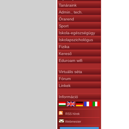
Tanáraink
Admin., tech.
Órarend
Sport
Iskola-egészségügy
Iskolapszichológus
Fizika
Kereső
Eduroam wifi
Virtuális séta
Fórum
Linkek
Információ
RSS hírek
Webmester