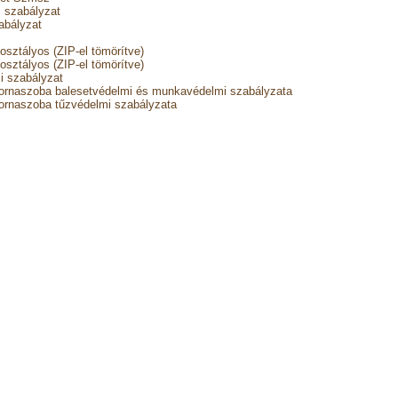
i szabályzat
zabályzat
 osztályos (ZIP-el tömörítve)
 osztályos (ZIP-el tömörítve)
i szabályzat
tornaszoba balesetvédelmi és munkavédelmi szabályzata
tornaszoba tűzvédelmi szabályzata