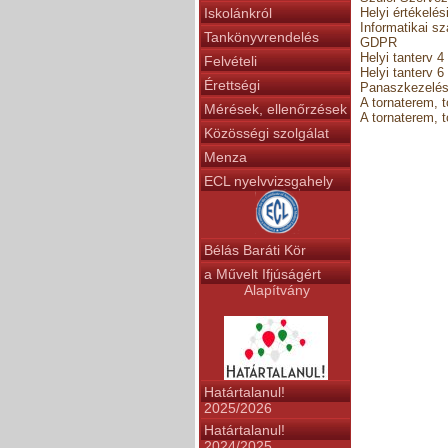
Iskolánkról
Helyi értékelés
Informatikai s
Tankönyvrendelés
GDPR
Helyi tanterv 4
Felvételi
Helyi tanterv 6
Érettségi
Panaszkezelés
A tornaterem, 
Mérések, ellenőrzések
A tornaterem, 
Közösségi szolgálat
Menza
ECL nyelvvizsgahely
Bélás Baráti Kör
a Művelt Ifjúságért
Alapítvány
Határtalanul!
2025/2026
Határtalanul!
2024/2025