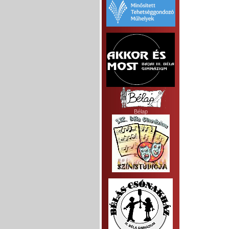
Bélap