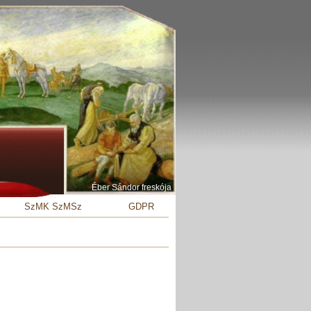
Éber Sándor freskója
SzMK SzMSz
GDPR