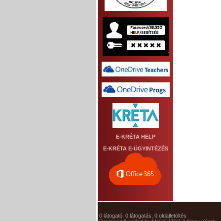
E-KRÉTA HELP
E-KRÉTA E-ÜGYINTÉZÉS
0 látogató, 0 látogatás, 0 oldalletöltés