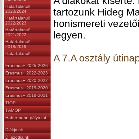
A diákokat kísérte
Határtalanul!
tartozunk Hideg Ma
2023/2024
Határtalanul!
honismereti vezető
2022/2023
Határtalanul!
legyen.
2021/2022
Határtalanul!
2018/2019
Határtalanul!
A 7.A osztály útinap
Erasmus+ 2025-2026
Erasmus+ 2022-2023
Erasmus+ 2020-2022
Erasmus+ 2019-2020
Erasmus+ 2018-2021
TIOP
TÁMOP
Habermann pályázat
Diákjaink
Díjazottjaink