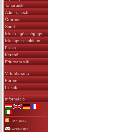
Tanáraink
Admin., tech.
Órarend
Sport
Iskola-egészségügy
Iskolapszichológus
Fizika
Kereső
Eduroam wifi
Virtuális séta
Fórum
Linkek
Információ
RSS hírek
Webmester