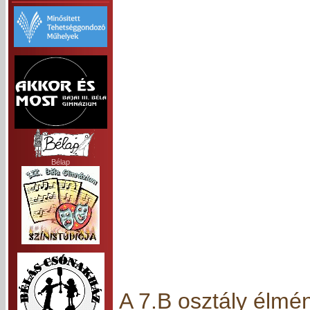
Bélap
A 7.B osztály élmé