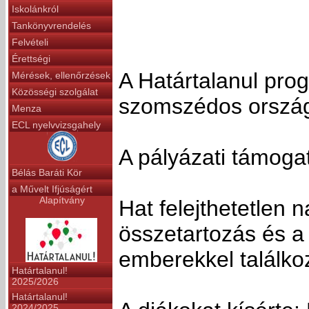
Iskolánkról
Tankönyvrendelés
Felvételi
Érettségi
A Határtalanul pro
Mérések, ellenőrzések
Közösségi szolgálat
szomszédos országo
Menza
ECL nyelvvizsgahely
A pályázati támoga
Bélás Baráti Kör
a Művelt Ifjúságért
Alapítvány
Hat felejthetetlen
összetartozás és a 
emberekkel találko
Határtalanul!
2025/2026
Határtalanul!
2024/2025