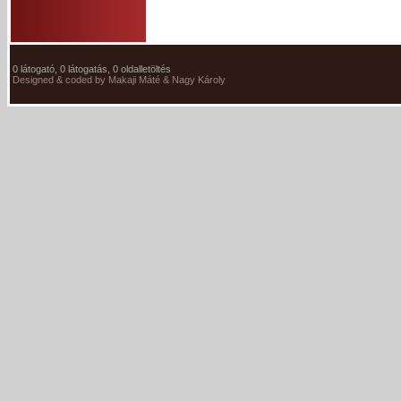
0 látogató, 0 látogatás, 0 oldalletöltés
Designed & coded by Makaji Máté & Nagy Károly