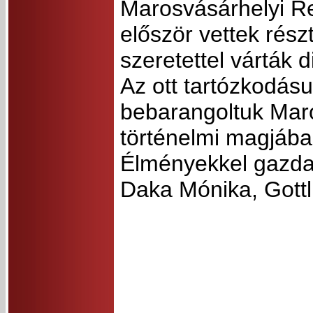
Marosvásárhelyi Re
először vettek rész
szeretettel várták 
Az ott tartózkodásu
bebarangoltuk Maro
történelmi magjában
Élményekkel gazdag
Daka Mónika, Gott