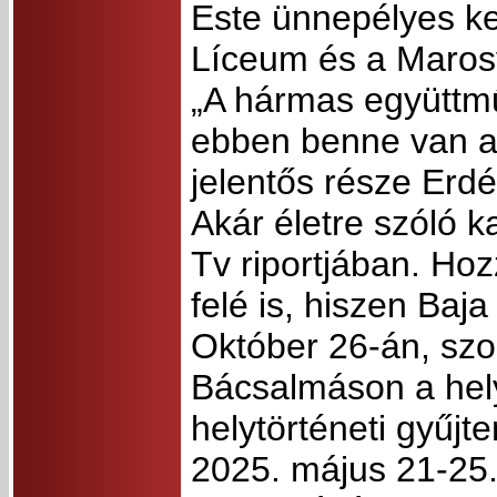
Este ünnepélyes ker
Líceum és a Marosvá
„A hármas együttmű
ebben benne van a 
jelentős része Erd
Akár életre szóló 
Tv riportjában. Hoz
felé is, hiszen Baja
Október 26-án, szo
Bácsalmáson a helyi
helytörténeti gyűj
2025. május 21-25.