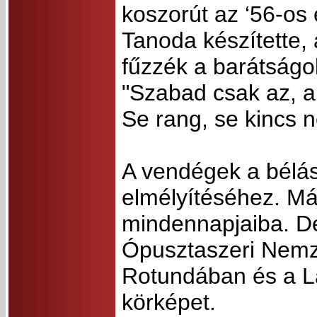
koszorút az ‘56-os
Tanoda készítette, 
fűzzék a barátságo
"Szabad csak az, ak
Se rang, se kincs 
A vendégek a bélás
elmélyítéséhez. Más
mindennapjaiba. Dél
Ópusztaszeri Nemze
Rotundában és a Lát
körképet.