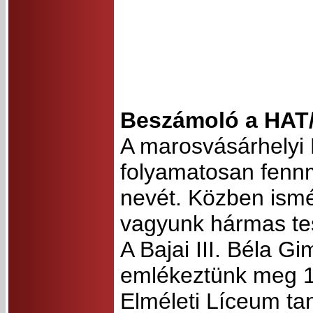
Beszámoló a HAT/
A marosvásárhelyi 
folyamatosan fennm
nevét. Közben ismé
vagyunk hármas te
A Bajai III. Béla G
emlékeztünk meg 19
Elméleti Líceum ta