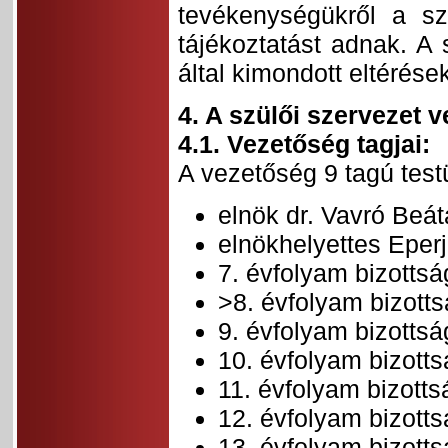
tevékenységükről a sz
tájékoztatást adnak. A
által kimondott eltérése
4. A szülői szervezet
4.1. Vezetőség tagjai:
A vezetőség 9 tagú testü
elnök dr. Vavró Beát
elnökhelyettes Eper
7. évfolyam bizottság
>8. évfolyam bizott
9. évfolyam bizotts
10. évfolyam bizott
11. évfolyam bizotts
12. évfolyam bizott
13. évfolyam bizotts