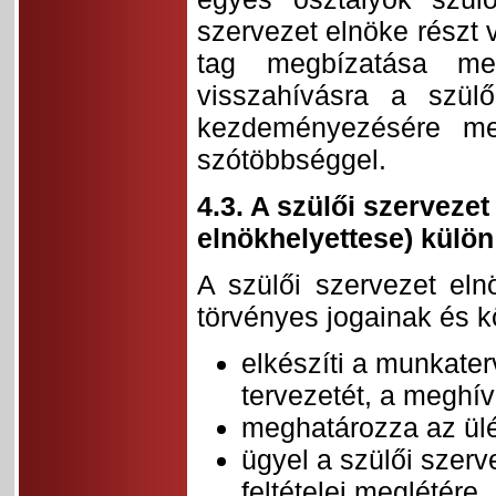
szervezet elnöke részt v
tag megbízatása meg
visszahívásra a szülő
kezdeményezésére meg
szótöbbséggel.
4.3. A szülői szerveze
elnökhelyettese) külön
A szülői szervezet eln
törvényes jogainak és k
elkészíti a munkater
tervezetét, a meghív
meghatározza az ülé
ügyel a szülői szer
feltételei meglétére,