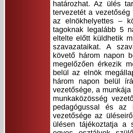
határozhat. Az ülés ta
tervezetét a vezetőség
az elnökhelyettes – k
tagoknak legalább 5 na
eltelte előtt küldhetik
szavazataikat. A szav
követő három napon be
megelőzően érkezik me
belül az elnök megálla
három napon belül írá
vezetősége, a munkája 
munkaközösség vezetőj
pedagógussal és az ig
vezetősége az üléseiről
ülésen tájékoztatja a s
egyes osztályok szül