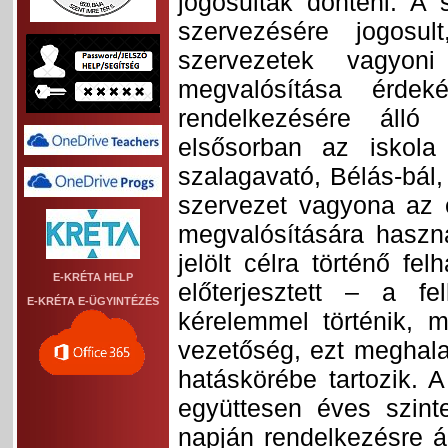
jogosultak dönteni. A 
szervezésére jogosu
szervezetek vagyoni
megvalósítása érdek
rendelkezésére álló 
elsősorban az iskola
szalagavató, Bélás-bál, 
szervezet vagyona az 
megvalósítására haszn
jelölt célra történő f
E-KRÉTA HELP
előterjesztett – a f
E-KRÉTA E-ÜGYINTÉZÉS
kérelemmel történik, m
vezetőség, ezt meghal
hatáskörébe tartozik. 
együttesen éves szin
napján rendelkezésre á