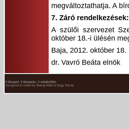
megváltoztathatja. A bír
7. Záró rendelkezések:
A szülői szervezet Sz
október 18.-i ülésén meg
Baja, 2012. október 18.
dr. Vavró Beáta elnök
0 látogató, 0 látogatás, 0 oldalletöltés
Designed & coded by Makaji Máté & Nagy Károly