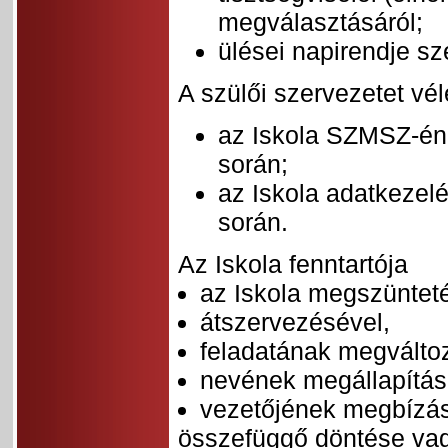
megválasztásáról;
ülései napirendje sze
A szülői szervezetet vél
az Iskola SZMSZ-én
során;
az Iskola adatkezel
során.
Az Iskola fenntartója
az Iskola megszüntet
átszervezésével,
feladatának megváltoz
nevének megállapítás
vezetőjének megbízá
összefüggő döntése vag