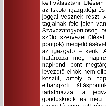
kell választani. Ülése
az Iskola igazgatója é
joggal vesznek részt. 
tagjainak fele jelen va
Szavazategyenlőség e
szülői szervezet ülését
pont(ok) megjelölésével
az igazgató – kérik. 
határozza meg napire
napirendi pont megtár
levezető elnök nem elle
készül, amely a nap
elhangzott álláspon
tartalmazza, a jegy
gondoskodik és még eg
igazgató nem vett rész