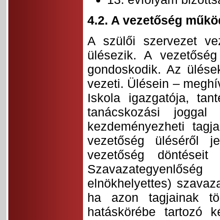
4.2. A vezetőség műkö
A szülői szervezet ve
ülésezik. A vezetőség
gondoskodik. Az ülések
vezeti. Ülésein – megh
Iskola igazgatója, tant
tanácskozási joggal
kezdeményezheti tagjai
vezetőség üléséről j
vezetőség döntéseit 
Szavazategyenlősé
elnökhelyettes) szavaz
ha azon tagjainak t
hatáskörébe tartozó k