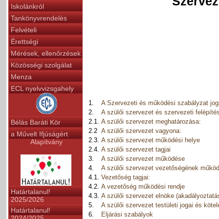
Szervez
Iskolánkról
Tankönyvrendelés
Felvételi
Érettségi
Mérések, ellenőrzések
Közösségi szolgálat
Menza
ECL nyelvvizsgahely
1.
A Szervezeti és működési szabályzat jog
2.
A szülői szervezet és szervezeti felépíté
2.1.
A szülői szervezet meghatározása:
Bélás Baráti Kör
2.2
A szülői szervezet vagyona:
a Művelt Ifjúságért
2.3.
A szülői szervezet működési helye
Alapítvány
2.4.
A szülői szervezet tagjai
3.
A szülői szervezet működése
4.
A szülői szervezet vezetőségének műkö
4.1.
Vezetőség tagjai:
4.2.
A vezetőség működési rendje
Határtalanul!
4.3.
A szülői szervezet elnöke (akadályoztatá
2025/2026
5.
A szülői szervezet testületi jogai és köte
Határtalanul!
6.
Eljárási szabályok
2024/2025