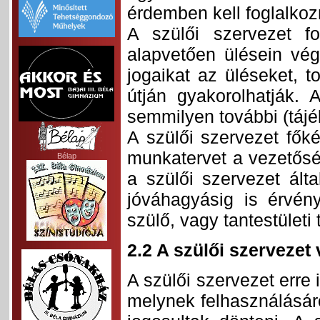
érdemben kell foglalkoz
A szülői szervezet fo
alapvetően ülésein vég
jogaikat az üléseket, t
útján gyakorolhatják.
semmilyen további (tájék
A szülői szervezet főké
munkatervet a vezetőség
Bélap
a szülői szervezet által
jóváhagyásig is érvén
szülő, vagy tantestületi 
2.2 A szülői szervezet
A szülői szervezet erre 
melynek felhasználásár