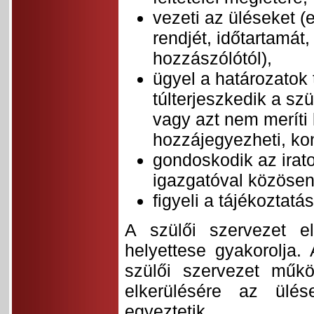
vezeti az üléseket 
rendjét, időtartamát
hozzászólótól),
ügyel a határozatok
túlterjeszkedik a szü
vagy azt nem meríti 
hozzájegyezheti, ko
gondoskodik az irato
igazgatóval közösen 
figyeli a tájékoztatá
A szülői szervezet e
helyettese gyakorolja.
szülői szervezet műk
elkerülésére az ülés
egyeztetik.