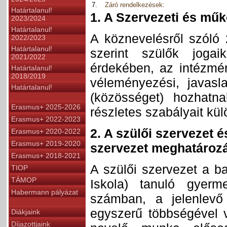
7.
Záró rendelkezések:
Határtalanul!
1. A Szervezeti és műk
2023/2024
Határtalanul!
A köznevelésről szóló
2022/2023
Határtalanul!
szerint szülők jogaik
2021/2022
érdekében, az intézmé
Határtalanul!
2018/2019
véleményezési, javasla
Határtalanul!
(közösséget) hozhatn
Erasmus+ 2025-2026
részletes szabályait kül
Erasmus+ 2022-2023
2. A szülői szervezet é
Erasmus+ 2020-2022
Erasmus+ 2019-2020
szervezet meghatároz
Erasmus+ 2018-2021
A szülői szervezet a b
TIOP
TÁMOP
Iskola) tanuló gyerm
Habermann pályázat
számban, a jelenlevő 
egyszerű többségével v
Diákjaink
Díjazottjaink