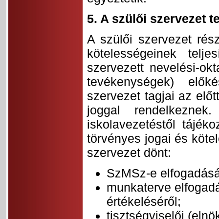
5. A szülői szervezet t
A szülői szervezet rés
kötelességeinek telje
szervezett nevelési-ok
tevékenységek) előké
szervezet tagjai az elő
joggal rendelkezne
iskolavezetéstől tájék
törvényes jogai és köte
szervezet dönt:
SzMSz-e elfogadásár
munkaterve elfogadá
értékeléséről;
tisztségviselői (eln