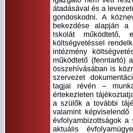
átadásával és a levezető
gondoskodni. A köznev
bekezdése alapján a s
Iskolát működtető, 
költségvetéssel rendel
intézmény költségvet
működtető (fenntartó) a
összehívásában is közre
szervezet dokumentáci
tagjai révén – munkat
értekezleten tájékoztat
a szülők a további táj
valamint képviselendő
évfolyambizottságok a s
aktuális évfolyamüg