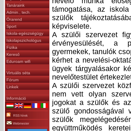
nevelő munka előseg
Tanáraink
támogatása, az iskola
Admin., tech.
szülők tájékoztatás
Órarend
képviselete.
Sport
A szülői szervezet fi
Iskola-egészségügy
Iskolapszichológus
érvényesülését, a 
Fizika
gyermekek, tanulók csop
Kereső
kérhet a nevelési-oktat
Eduroam wifi
ügyek tárgyalásakor ké
Virtuális séta
nevelőtestület értekezle
Fórum
A szülői szervezet közf
Linkek
nem vett olyan szerve
Információ
jogokat a szülők és az 
szülő gondosságával v
RSS hírek
szülők megelégedésén
Webmester
együttműködés keretei