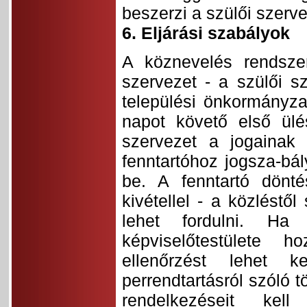
beszerzi a szülői szerv
6. Eljárási szabályok
A köznevelés rendsze
szervezet - a szülői sz
települési önkormányza
napot követő első ülé
szervezet a jogainak
fenntartóhoz jogsza-bál
be. A fenntartó dönt
kivétellel - a közléstő
lehet fordulni. Ha
képviselőtestülete h
ellenőrzést lehet k
perrendtartásról szóló 
rendelkezéseit ke