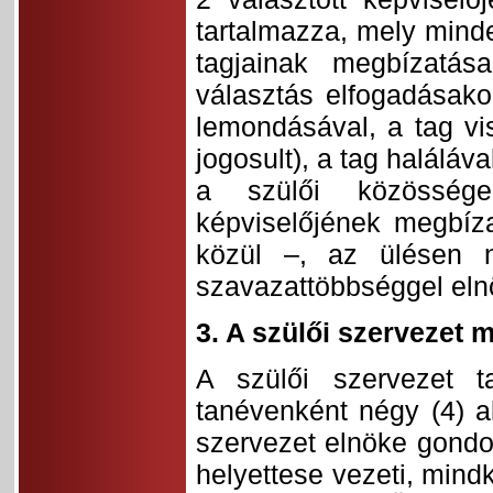
tartalmazza, mely minde
tagjainak megbízatás
választás elfogadásako
lemondásával, a tag vi
jogosult), a tag halálá
a szülői közössége 
képviselőjének megbíza
közül –, az ülésen n
szavazattöbbséggel elnö
3. A szülői szervezet
A szülői szervezet t
tanévenként négy (4) a
szervezet elnöke gondos
helyettese vezeti, mindk