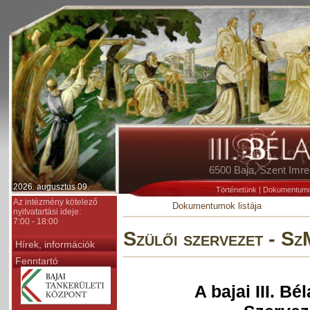
6500 Baja, Szent Im
2026. augusztus 09.
Történetünk
|
Dokumentum
Az intézmény kötelező
Dokumentumok listája
nyitvatartási ideje:
7:00 - 18:00
Szülői szervezet - S
Hírek, információk
Fenntartó
A bajai III. 