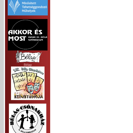
Bélap