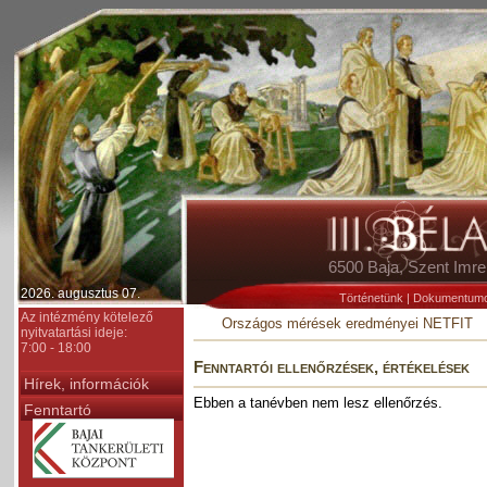
6500 Baja, Szent Im
2026. augusztus 07.
Történetünk
|
Dokumentum
Az intézmény kötelező
Országos mérések eredményei NETFIT
nyitvatartási ideje:
7:00 - 18:00
Fenntartói ellenőrzések, értékelések
Hírek, információk
Ebben a tanévben nem lesz ellenőrzés.
Fenntartó