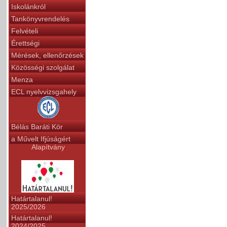
Iskolánkról
Tankönyvrendelés
Felvételi
Érettségi
Mérések, ellenőrzések
Közösségi szolgálat
Menza
ECL nyelvvizsgahely
Bélás Baráti Kör
a Művelt Ifjúságért
Alapítvány
Határtalanul!
2025/2026
Határtalanul!
2024/2025