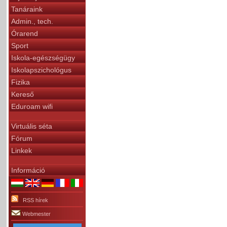
Tanáraink
Admin., tech.
Órarend
Sport
Iskola-egészségügy
Iskolapszichológus
Fizika
Kereső
Eduroam wifi
Virtuális séta
Fórum
Linkek
Információ
RSS hírek
Webmester