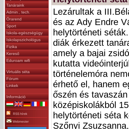
Tanáraink
Lezárultak a III.B
Admin., tech.
Órarend
és az Ady Endre Vá
Sport
helytörténeti sétá
Iskola-egészségügy
Iskolapszichológus
diák érkezett tanár
Fizika
amely a bajai zsidó
Kereső
Eduroam wifi
kutatta videóinterj
történelemóra nem
Virtuális séta
Fórum
érhető el, hanem e
Linkek
őszén és tavaszán 
Információ
középiskolákból 150
helytörténeti séta 
RSS hírek
Webmester
Szőnyi Zsuzsanna,