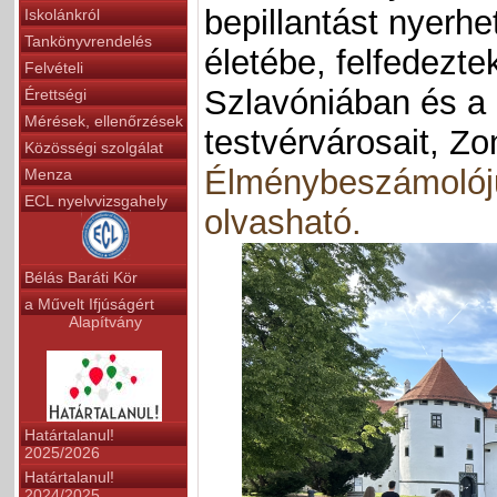
bepillantást nyerhe
Iskolánkról
Tankönyvrendelés
életébe, felfedezt
Felvételi
Szlavóniában és a
Érettségi
Mérések, ellenőrzések
testvérvárosait, Z
Közösségi szolgálat
Élménybeszámolóju
Menza
ECL nyelvvizsgahely
olvasható.
Bélás Baráti Kör
a Művelt Ifjúságért
Alapítvány
Határtalanul!
2025/2026
Határtalanul!
2024/2025