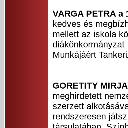
VARGA PETRA a 
kedves és megbízha
mellett az iskola k
diákönkormányzat m
Munkájáért Tankerül
GORETITY MIRJA
meghirdetett nemze
szerzett alkotásáv
rendszeresen játsz
társulatában. Szính