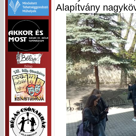
Alapítvány nagyköv
Bélap