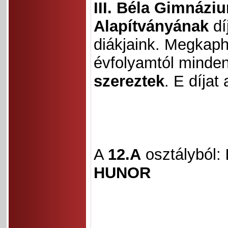
III. Béla Gimnáziu
Alapítványának
dí
diákjaink. Megkapha
évfolyamtól minde
szereztek
. E díjat
A
12.A
osztályból:
HUNOR