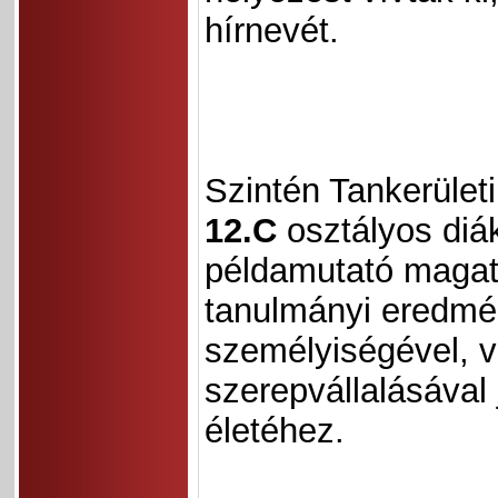
hírnevét.
Szintén Tankerület
12.C
osztályos diá
példamutató magata
tanulmányi eredmé
személyiségével, v
szerepvállalásával 
életéhez.