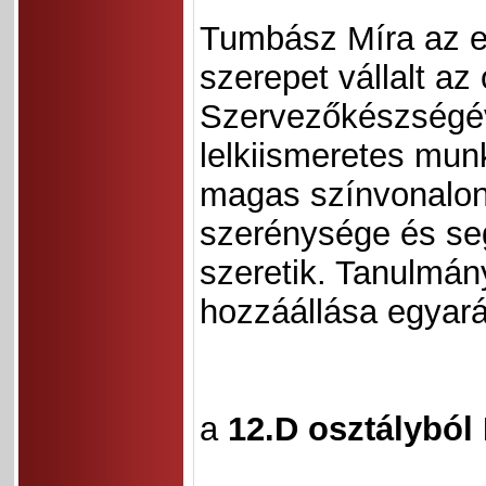
Tumbász Míra az e
szerepet vállalt az
Szervezőkészségév
lelkiismeretes munk
magas színvonalon 
szerénysége és segí
szeretik. Tanulmán
hozzáállása egyará
a
12.D osztályból