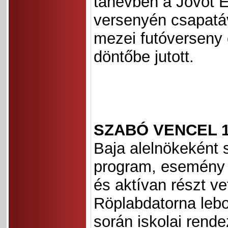
tanévben a Jövőt É
versenyén csapatáv
mezei futóverseny 
döntőbe jutott.
SZABÓ VENCEL 1
Baja alelnökeként 
program, esemény
és aktívan részt ve
Röplabdatorna lebo
során iskolai rend