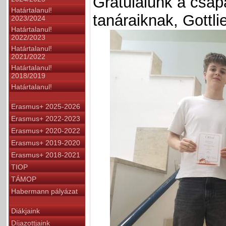
Gratulálunk a csapa
Határtalanul!
tanáraiknak, Gottli
2023/2024
Határtalanul!
2022/2023
Határtalanul!
2021/2022
Határtalanul!
2018/2019
Határtalanul!
Erasmus+ 2025-2026
Erasmus+ 2022-2023
Erasmus+ 2020-2022
Erasmus+ 2019-2020
Erasmus+ 2018-2021
TIOP
TÁMOP
Habermann pályázat
Diákjaink
Díjazottjaink