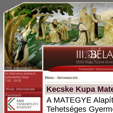
6500 Baja, Szent Im
2026. augusztus 07.
Történetünk
|
Dokumentum
Az intézmény kötelező
nyitvatartási ideje:
Hírek - Információk
7:00 - 18:00
Kecske Kupa Mat
Hírek, információk
Fenntartó
A MATEGYE Alapít
Tehetséges Gyerme