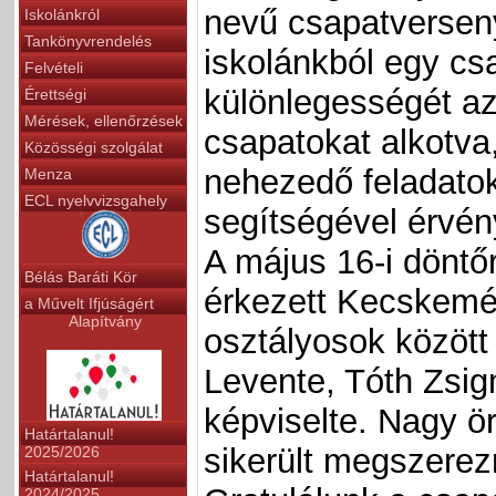
nevű csapatversen
Iskolánkról
Tankönyvrendelés
iskolánkból egy csa
Felvételi
különlegességét az
Érettségi
Mérések, ellenőrzések
csapatokat alkotv
Közösségi szolgálat
nehezedő feladato
Menza
ECL nyelvvizsgahely
segítségével érvén
A május 16-i döntő
Bélás Baráti Kör
érkezett Kecskemét
a Művelt Ifjúságért
Alapítvány
osztályosok között
Levente, Tóth Zsig
képviselte. Nagy 
Határtalanul!
sikerült megszerez
2025/2026
Határtalanul!
2024/2025