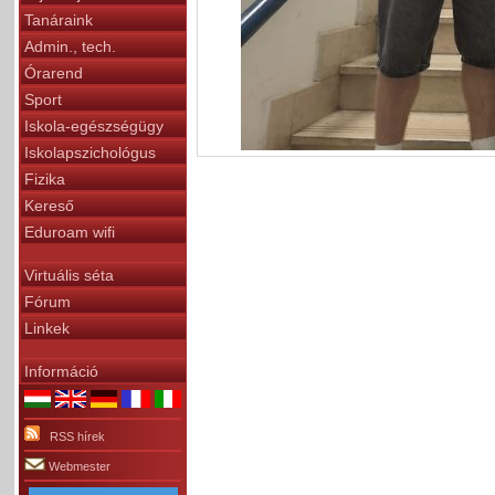
Tanáraink
Admin., tech.
Órarend
Sport
Iskola-egészségügy
Iskolapszichológus
Fizika
Kereső
Eduroam wifi
Virtuális séta
Fórum
Linkek
Információ
RSS hírek
Webmester