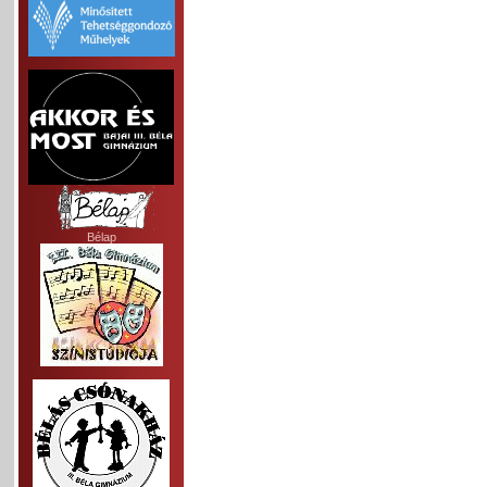
Bélap