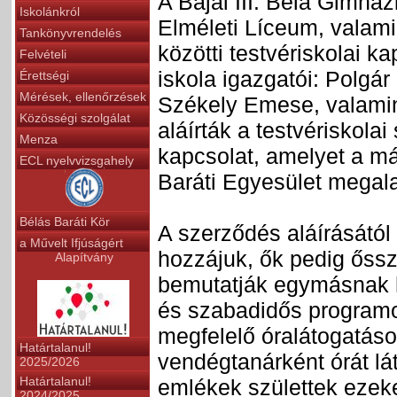
A Bajai III. Béla Gimná
Iskolánkról
Elméleti Líceum, valam
Tankönyvrendelés
közötti testvériskolai 
Felvételi
iskola igazgatói: Polgár 
Érettségi
Mérések, ellenőrzések
Székely Emese, valamin
Közösségi szolgálat
aláírták a testvériskola
Menza
kapcsolat, amelyet a m
ECL nyelvvizsgahely
Baráti Egyesület megala
Bélás Baráti Kör
A szerződés aláírásától 
a Művelt Ifjúságért
hozzájuk, ők pedig őssz
Alapítvány
bemutatják egymásnak haz
és szabadidős program
megfelelő óralátogatáso
Határtalanul!
vendégtanárként órát l
2025/2026
Határtalanul!
emlékek születtek ezeke
2024/2025