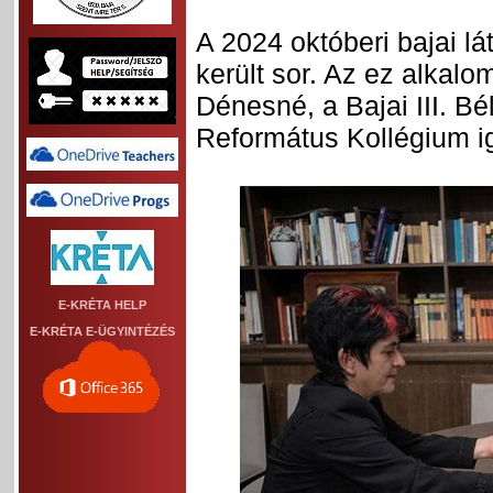
A 2024 októberi bajai l
került sor. Az ez alkalo
Dénesné, a Bajai III. B
Református Kollégium ig
E-KRÉTA HELP
E-KRÉTA E-ÜGYINTÉZÉS