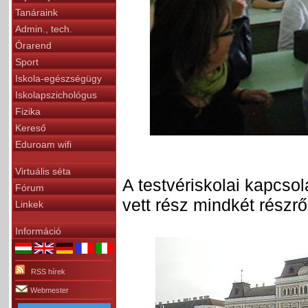
Tanáraink
Admin., tech.
Órarend
Sport
Iskola-egészségügy
Iskolapszichológus
Fizika
Kereső
Eduroam wifi
Virtuális séta
A testvériskolai kapcsol
Fórum
vett rész mindkét részrő
Linkek
Információ
RSS hírek
Webmester