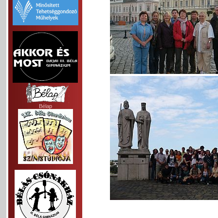
Bélap