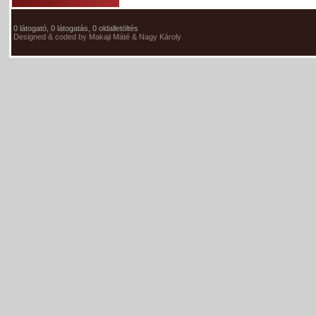
0 látogató, 0 látogatás, 0 oldalletöltés
Designed & coded by Makaji Máté & Nagy Károly