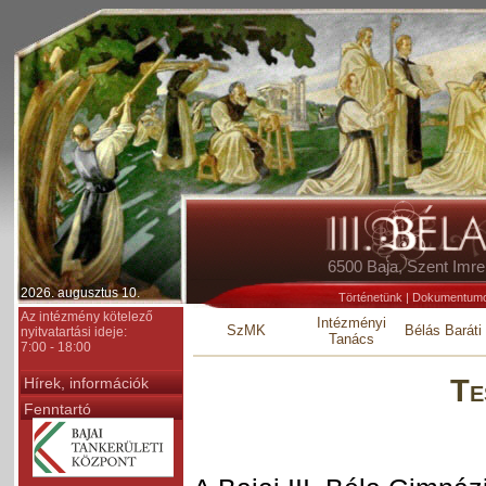
6500 Baja, Szent Im
2026. augusztus 10.
Történetünk
|
Dokumentum
Az intézmény kötelező
Intézményi
SzMK
Bélás Baráti
nyitvatartási ideje:
Tanács
7:00 - 18:00
Te
Hírek, információk
Fenntartó