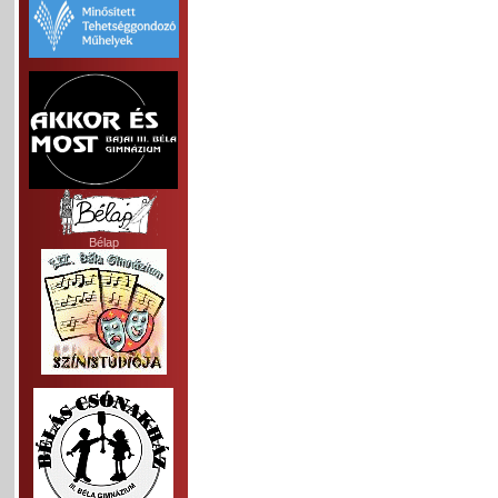
Bélap