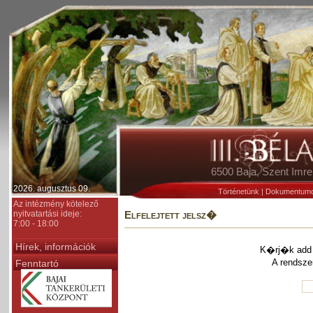
6500 Baja, Szent Im
2026. augusztus 09.
Történetünk
|
Dokumentum
Az intézmény kötelező
nyitvatartási ideje:
Elfelejtett jelsz�
7:00 - 18:00
Hírek, információk
K�rj�k add 
A rendsze
Fenntartó