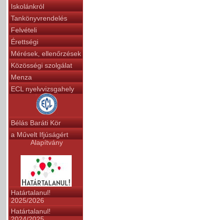
Iskolánkról
Tankönyvrendelés
Felvételi
Érettségi
Mérések, ellenőrzések
Közösségi szolgálat
Menza
ECL nyelvvizsgahely
Bélás Baráti Kör
a Művelt Ifjúságért
Alapítvány
Határtalanul!
2025/2026
Határtalanul!
2024/2025