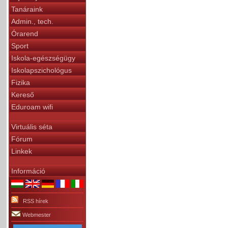
Tanáraink
Admin., tech.
Órarend
Sport
Iskola-egészségügy
Iskolapszichológus
Fizika
Kereső
Eduroam wifi
Virtuális séta
Fórum
Linkek
Információ
RSS hírek
Webmester