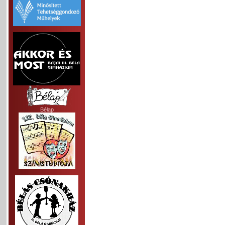
Bélap