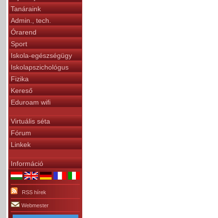
Tanáraink
Admin., tech.
Órarend
Sport
Iskola-egészségügy
Iskolapszichológus
Fizika
Kereső
Eduroam wifi
Virtuális séta
Fórum
Linkek
Információ
RSS hírek
Webmester