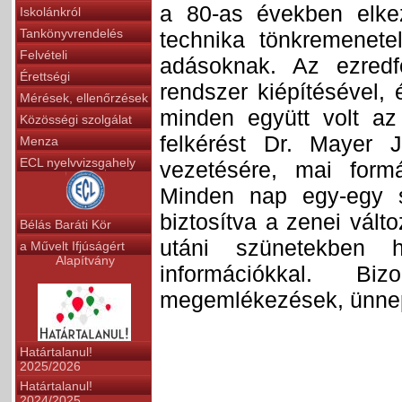
a 80-as években elke
Iskolánkról
Tankönyvrendelés
technika tönkremenete
Felvételi
adásoknak. Az ezredf
Érettségi
rendszer kiépítésével,
Mérések, ellenőrzések
minden együtt volt az
Közösségi szolgálat
felkérést Dr. Mayer 
Menza
ECL nyelvvizsgahely
vezetésére, mai form
Minden nap egy-egy s
biztosítva a zenei válto
Bélás Baráti Kör
utáni szünetekben h
a Művelt Ifjúságért
Alapítvány
információkkal. B
megemlékezések, ünnepi
Határtalanul!
2025/2026
Határtalanul!
2024/2025