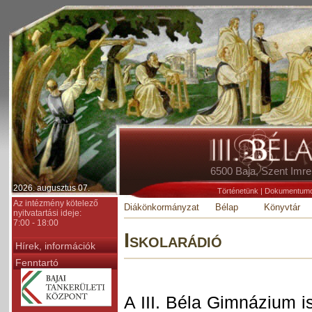
6500 Baja, Szent Im
2026. augusztus 07.
Történetünk
|
Dokumentum
Az intézmény kötelező
Diákönkormányzat
Bélap
Könyvtár
nyitvatartási ideje:
7:00 - 18:00
Iskolarádió
Hírek, információk
Fenntartó
A III. Béla Gimnázium i