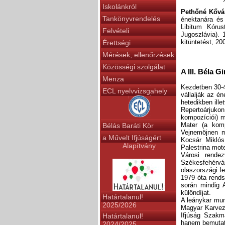
Iskolánkról
Pethőné Kővá
Tankönyvrendelés
énektanára és
Libitum Kórus
Felvételi
Jugoszlávia).
kitüntetést, 2
Érettségi
Mérések, ellenőrzések
Közösségi szolgálat
A III. Béla 
Menza
Kezdetben 30-4
ECL nyelvvizsgahely
vállalják az é
hetedikben ille
Repertoárjuko
kompozíciói) m
Mater (a komp
Bélás Baráti Kör
Vejnemöjnen m
a Művelt Ifjúságért
Kocsár Miklós
Alapítvány
Palestrina mote
Városi rende
Székesfehérvár
olaszországi I
1979 óta rends
során mindig 
különdíjat.
Határtalanul!
A leánykar mun
2025/2026
Magyar Karvez
Ifjúság Szakm
Határtalanul!
hanem bemutató
2024/2025