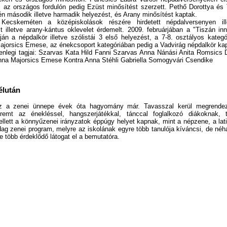
, az országos fordulón pedig Ezüst minősítést szerzett. Pethő Dorottya é
n második illetve harmadik helyezést, és Arany minősítést kaptak.
Kecskeméten a középiskolások részére hirdetett népdalversenyen il
t illetve arany-kántus oklevelet érdemelt. 2009. februárjában a "Tiszán i
ján a népdalkör illetve szólistái 3 első helyezést, a 7-8. osztályos kate
ajorsics Emese, az énekcsoport kategóriában pedig a Vadvirág népdalkör kapo
lenlegi tagjai: Szarvas Kata Hild Fanni Szarvas Anna Nánási Anita Romsics D
nna Majorsics Emese Kontra Anna Stéhli Gabriella Somogyvári Csendike
élután
z a zenei ünnepe évek óta hagyomány már. Tavasszal kerül megrendez
eremt az énekléssel, hangszerjátékkal, tánccal foglalkozó diákoknak,
lett a könnyűzenei irányzatok éppúgy helyet kapnak, mint a népzene, a latin 
ag zenei program, melyre az iskolának egyre több tanulója kíváncsi, de néh
e több érdeklődő látogat el a bemutatóra.