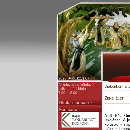
2026. augusztus 07.
Az intézmény kötelező
Diákönkormány
nyitvatartási ideje:
7:00 - 18:00
Zenei élet
Hírek, információk
Fenntartó
A III. Béla G
iskolában. A j
kórusok - nap
diákkezdeménye