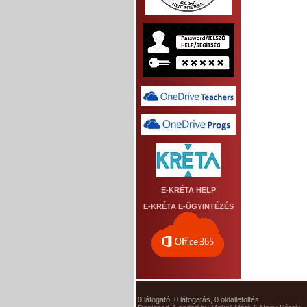
E-KRÉTA HELP
E-KRÉTA E-ÜGYINTÉZÉS
0 látogató, 0 látogatás, 0 oldalletöltés