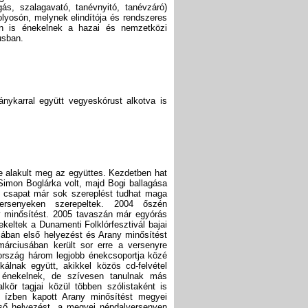
ás, szalagavató, tanévnyitó, tanévzáró)
yosón, melynek elindítója és rendszeres
ben is énekelnek a hazai és nemzetközi
usban.
eánykarral együtt vegyeskórust alkotva is
 alakult meg az együttes. Kezdetben hat
Simon Boglárka volt, majd Bogi ballagása
is csapat már sok szereplést tudhat maga
ersenyeken szerepeltek. 2004 őszén
 minősítést. 2005 tavaszán már egyórás
ekeltek a Dunamenti Folklórfesztivál bajai
ában első helyezést és Arany minősítést
márciusában került sor erre a versenyre
ország három legjobb énekcsoportja közé
álnak együtt, akikkel közös cd-felvétel
at énekelnek, de szívesen tanulnak más
lkör tagjai közül többen szólistaként is
 ízben kapott Arany minősítést megyei
ső helyezést, a megyei népdalversenyen