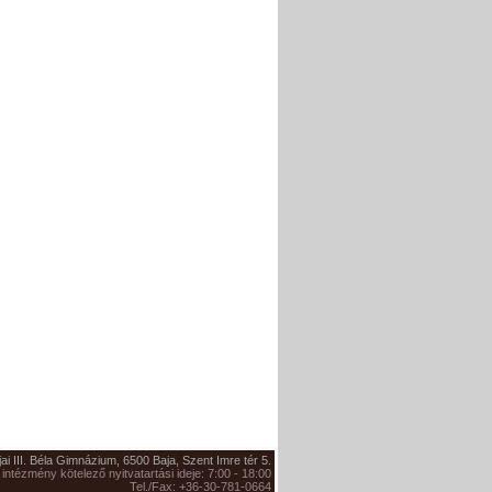
jai III. Béla Gimnázium, 6500 Baja, Szent Imre tér 5.
 intézmény kötelező nyitvatartási ideje: 7:00 - 18:00
Tel./Fax: +36-30-781-0664