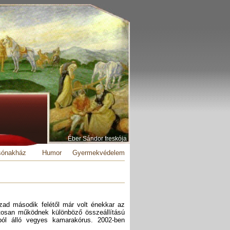
Éber Sándor freskója
sónakház
Humor
Gyermekvédelem
ad második felétől már volt énekkar az
atosan működnek különböző összeállítású
ból álló vegyes kamarakórus. 2002-ben