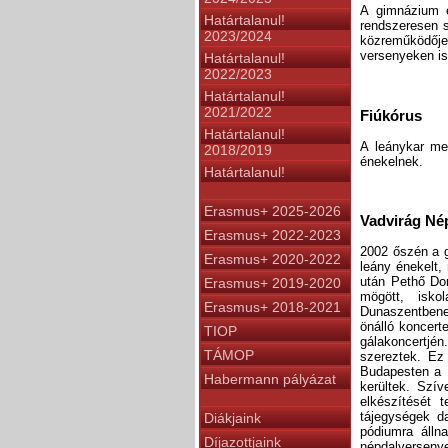
A gimnázium él
Határtalanul!
rendszeresen s
2023/2024
közreműködője
versenyeken is
Határtalanul!
2022/2023
Határtalanul!
2021/2022
Fiúkórus
Határtalanul!
A leánykar mel
2018/2019
énekelnek.
Határtalanul!
Erasmus+ 2025-2026
Vadvirág Né
Erasmus+ 2022-2023
2002 őszén a 
Erasmus+ 2020-2022
leány énekelt,
után Pethő Dor
Erasmus+ 2019-2020
mögött, isko
Erasmus+ 2018-2021
Dunaszentbene
önálló koncert
TIOP
gálakoncertjén
TÁMOP
szereztek. Ez 
Budapesten a 
Habermann pályázat
kerültek. Szív
elkészítését 
tájegységek da
Diákjaink
pódiumra álln
Díjazottjaink
népdalverseny