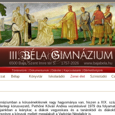
6500 Baja, Szent Imre tér 5. 1757-2026 www.bajabela.hu
Történetünk
|
Dokumentumok
|
Diákélet
|
Kapcsolataink
|
Elérhetőségünk
zat
Bélap
Könyvtár
Iskolarádió
Zenei élet
Színistúdió
C
imnáziumban a kóruséneklésnek nagy hagyománya van, hiszen a XIX. száz
elenlegi kórusvezető, Pethőné Kővári Andrea vezetésével 1979 óta folyam
jainkban a leánykar, a diákok vegyeskara és a tanárokból és diákok
zésre a kórusok mellett megalakult a Vadvirág Népdalkör is.