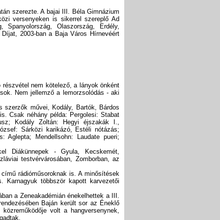
án szerezte. A bajai III. Béla Gimnázium
özi versenyeken is sikerrel szereplő Ad
g, Spanyolország, Olaszország, Erdély,
Díjat, 2003-ban a Baja Város Hírnevéért
ló részvétel nem kötelező, a lányok önként
osok. Nem jellemző a lemorzsolódás - aki
s szerzők művei, Kodály, Bartók, Bárdos
 is. Csak néhány példa: Pergolesi: Stabat
usz; Kodály Zoltán: Hegyi éjszakák I.,
zsef: Sárközi karikázó, Estéli nótázás;
 Aglepta; Mendellsohn: Laudate pueri;
rkel Diákünnepek - Gyula, Kecskemét,
zláviai testvérvárosában, Zomborban, az
 című rádióműsoroknak is. A minősítések
s. Karnagyuk többször kapott karvezetői
ban a Zeneakadémián énekelhettek a III.
rendezésében Baján került sor az Éneklő
 közreműködője volt a hangversenynek,
gadtak.