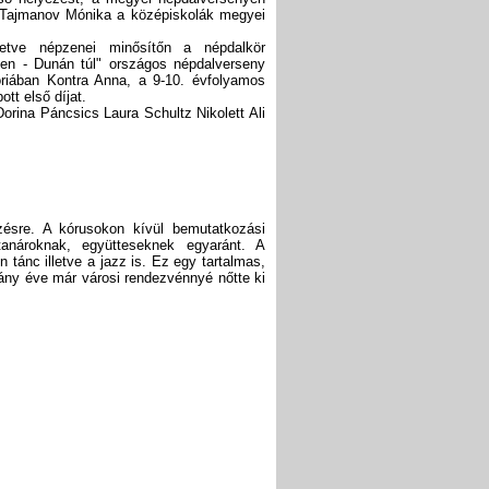
s Tajmanov Mónika a középiskolák megyei
letve népzenei minősítőn a népdalkör
nnen - Dunán túl" országos népdalverseny
góriában Kontra Anna, a 9-10. évfolyamos
tt első díjat.
orina Páncsics Laura Schultz Nikolett Ali
ésre. A kórusokon kívül bemutatkozási
 tanároknak, együtteseknek egyaránt. A
tánc illetve a jazz is. Ez egy tartalmas,
ány éve már városi rendezvénnyé nőtte ki