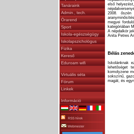
első helyezést
Tanáraink
népdalversenyé
Admin., tech.
2008. őszén 
aranyminősítés
Órarend
megyei forduló
kategóriában M
Sport
A népdalkör je
Iskola-egészségügy
Anita Petres A
Iskolapszichológus
Fizika
Bélás zened
Kereső
Iskolánknak e
Eduroam wifi
lehetőséget t
komolyzene mel
Virtuális séta
sokszínű, gazd
magát, és egyr
Fórum
Linkek
Információ
RSS hírek
Webmester