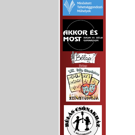
Bélap