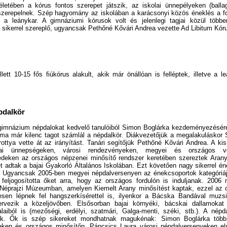
etében a kórus fontos szerepet játszik, az iskolai ünnepélyeken (ballag
zerepelnek. Szép hagyomány az iskolában a karácsonyi közös éneklés a fol
 a leánykar. A gimnáziumi kórusok volt és jelenlegi tagjai közül töb
 sikerrel szereplő, ugyancsak Pethőné Kővári Andrea vezette Ad Libitum Kór
lett 10-15 fős fiúkórus alakult, akik már önállóan is felléptek, illetve a l
pdalkör
gimnázium népdalokat kedvelő tanulóiból Simon Boglárka kezdeményezésére
 ma már kilenc tagot számlál a népdalkör. Diákvezetőjük a megalakuláskor 
ottya vette át az irányítást. Tanári segítőjük Pethőné Kővári Andrea. A k
lai ünnepségeken, városi rendezvényeken, megyei és országos v
deken az országos népzenei minősítő rendszer keretében szereztek Arany
et adtak a bajai Gyakorló Általános Iskolában. Ezt követően nagy sikerrel én
. Ugyancsak 2005-ben megyei népdalversenyen az énekcsoportok kategóriáj
feljogosította őket arra, hogy az országos fordulón is induljanak. 2006 
Néprajzi Múzeumban, amelyen Kiemelt Arany minősítést kaptak, ezzel az 
esen lépnek fel hangszerkísérettel is, ilyenkor a Bácska Bandával muzsik
tervezik a közeljövőben. Elsősorban bajai környéki, bácskai dallamok
laiból is (mezőségi, erdélyi, szatmári, Galga-menti, széki, stb.). A népda
ak. Ők is szép sikereket mondhatnak magukénak: Simon Boglárka több
eken és országos minősítőn. Páncsics Laura városi népdalversenyeken el