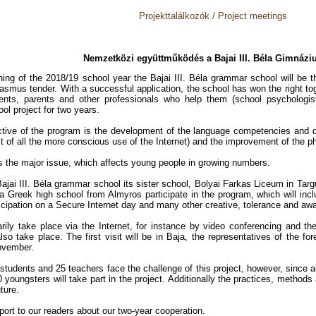
Projekttalálkozók / Project meetings
Nemzetközi együttműködés a Bajai III. Béla Gimnáz
ning of the 2018/19 school year the Bajai III. Béla grammar school will be t
rasmus tender. With a successful application, the school has won the right to
ents, parents and other professionals who help them (school psychologist,
l project for two years.
tive of the program is the development of the language competencies and di
st of all the more conscious use of the Internet) and the improvement of the p
is the major issue, which affects young people in growing numbers.
Bajai III. Béla grammar school its sister school, Bolyai Farkas Liceum in T
a Greek high school from Almyros participate in the program, which will inclu
icipation on a Secure Internet day and many other creative, tolerance and a
arily take place via the Internet, for instance by video conferencing and t
lso take place. The first visit will be in Baja, the representatives of the f
ovember.
tudents and 25 teachers face the challenge of this project, however, since all 
youngsters will take part in the project. Additionally the practices, methods
uture.
port to our readers about our two-year cooperation.