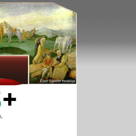
Éber Sándor freskója