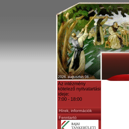
2026. augusztus 08.
Az intézmény
kötelező nyitvatartási
ideje:
7:00 - 18:00
Hírek, információk
Fenntartó