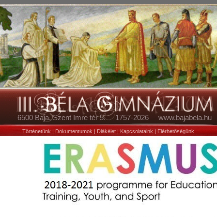
6500 Baja, Szent Imre tér 5. 1757-2026 www.bajabela.hu
Történetünk
|
Dokumentumok
|
Diákélet
|
Kapcsolataink
|
Elérhetőségünk