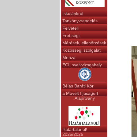
Iskolánkról
Tankönyvrendelés
Felvételi
Érettségi
Mérések, ellenőrzések
Közösségi szolgálat
Menza
ECL nyelvvizsgahely
Bélás Baráti Kör
a Művelt Ifjúságért
Alapítvány
Határtalanul!
2025/2026