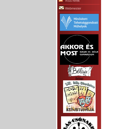
RSS hírek
Webmester
Bélap