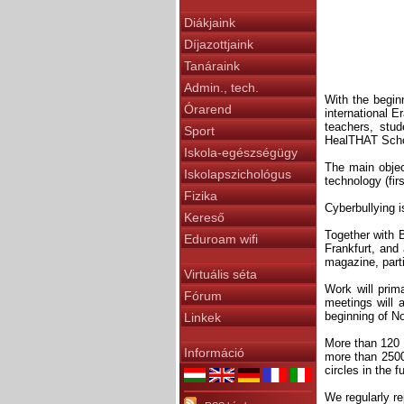
Diákjaink
Díjazottjaink
Tanáraink
Admin., tech.
With the begin
Órarend
international E
teachers, stud
Sport
HealTHAT Schoo
Iskola-egészségügy
The main objec
Iskolapszichológus
technology (fir
Fizika
Cyberbullying 
Kereső
Together with 
Eduroam wifi
Frankfurt, and 
magazine, part
Virtuális séta
Work will prim
Fórum
meetings will a
beginning of N
Linkek
More than 120 s
Információ
more than 2500 
circles in the f
We regularly re