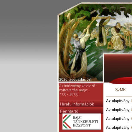
2026. augusztus 08.
Az intézmény kötelező
SzMK
nyitvatartási ideje:
7:00 - 18:00
Az alapítvány
Hírek, információk
Az alapítvány
Fenntartó
Az alapítvány
Az alapítvány