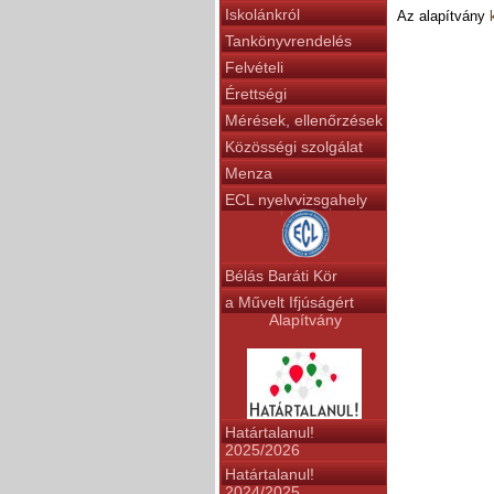
Iskolánkról
Az alapítvány
Tankönyvrendelés
Felvételi
Érettségi
Mérések, ellenőrzések
Közösségi szolgálat
Menza
ECL nyelvvizsgahely
Bélás Baráti Kör
a Művelt Ifjúságért
Alapítvány
Határtalanul!
2025/2026
Határtalanul!
2024/2025