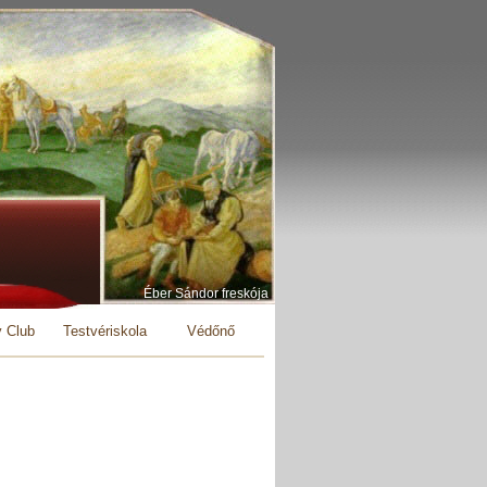
Éber Sándor freskója
y Club
Testvériskola
Védőnő