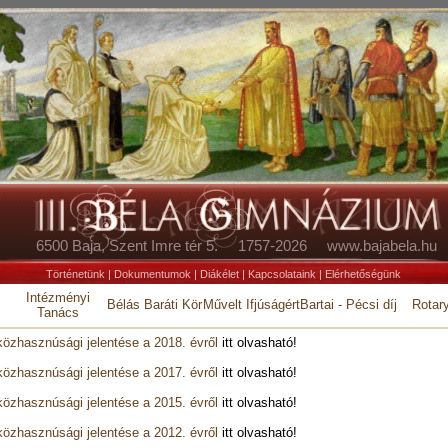
6500 Baja, Szent Imre tér 5. 1757-2026 www.bajabela.hu
Történetünk
|
Dokumentumok
|
Diákélet
|
Kapcsolataink
|
Elérhetőségünk
Intézményi
Bélás Baráti Kör
Művelt Ifjúságért
Bartai - Pécsi díj
Rotar
Tanács
közhasznúsági jelentése a 2018. évről
itt olvasható!
közhasznúsági jelentése a 2017. évről
itt olvasható!
közhasznúsági jelentése a 2015. évről
itt olvasható!
közhasznúsági jelentése a 2012. évről
itt olvasható!