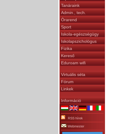
Tanáraink
Admin., tech.
Órarend
Sport
Iskola-egészségügy
Iskolapszichológus
Fizika
Kereső
Eduroam wifi
Virtuális séta
Fórum
Linkek
Információ
RSS hírek
Webmester