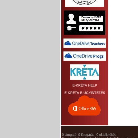
E-KRÉTA HELP
E-KRÉTA E-ÜGYINTÉZÉS
0 látogató, 0 látogatás, 0 oldalletöltés