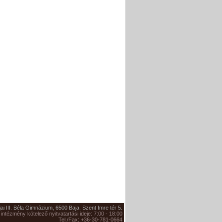
jai III. Béla Gimnázium, 6500 Baja, Szent Imre tér 5.
 intézmény kötelező nyitvatartási ideje: 7:00 - 18:00
Tel./Fax: +36-30-781-0664