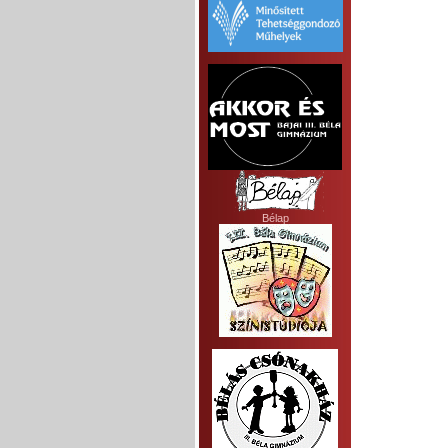
Bélap