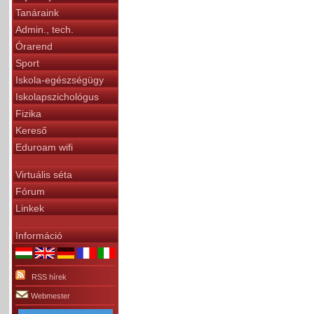
Tanáraink
Admin., tech.
Órarend
Sport
Iskola-egészségügy
Iskolapszichológus
Fizika
Kereső
Eduroam wifi
Virtuális séta
Fórum
Linkek
Információ
RSS hírek
Webmester