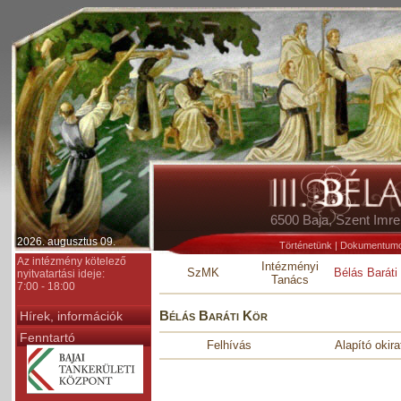
6500 Baja, Szent Im
2026. augusztus 09.
Történetünk
|
Dokumentum
Az intézmény kötelező
Intézményi
SzMK
Bélás Baráti
nyitvatartási ideje:
Tanács
7:00 - 18:00
Bélás Baráti Kör
Hírek, információk
Fenntartó
Felhívás
Alapító okira