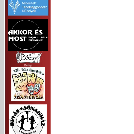
Bélap