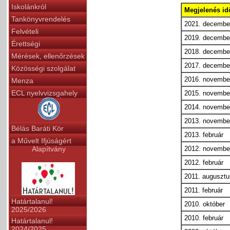
Iskolánkról
Megjelenés id
Tankönyvrendelés
2021. decembe
Felvételi
2019. decembe
Érettségi
2018. decembe
Mérések, ellenőrzések
2017. decembe
Közösségi szolgálat
2016. novembe
Menza
ECL nyelvvizsgahely
2015. novembe
2014. novembe
2013. novembe
Bélás Baráti Kör
2013. február
a Művelt Ifjúságért
Alapítvány
2012. novembe
2012. február
2011. augusztu
2011. február
Határtalanul!
2010. október
2025/2026
2010. február
Határtalanul!
2024/2025