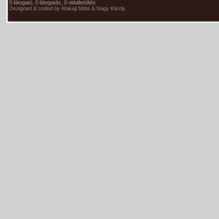
0 látogató, 0 látogatás, 0 oldalletöltés
Designed & coded by Makaji Máté & Nagy Károly