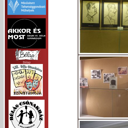
Bélap