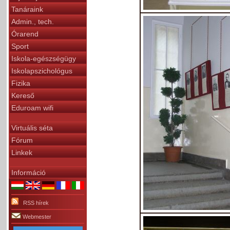
Tanáraink
Admin., tech.
Órarend
Sport
Iskola-egészségügy
Iskolapszichológus
Fizika
Kereső
Eduroam wifi
Virtuális séta
Fórum
Linkek
Információ
RSS hírek
Webmester