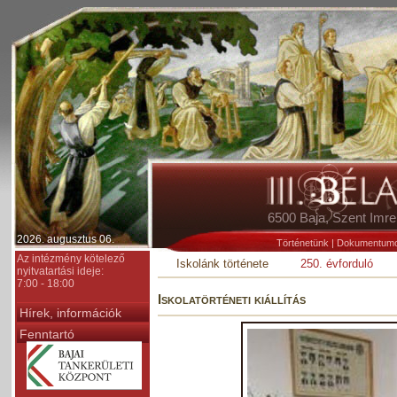
6500 Baja, Szent Im
2026. augusztus 06.
Történetünk
|
Dokumentum
Az intézmény kötelező
Iskolánk története
250. évforduló
nyitvatartási ideje:
7:00 - 18:00
Iskolatörténeti kiállítás
Hírek, információk
Fenntartó