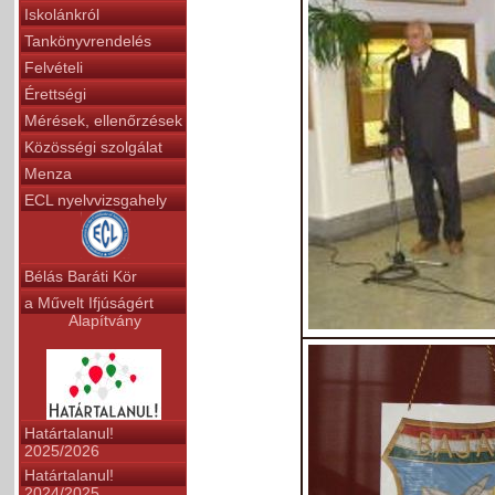
Iskolánkról
Tankönyvrendelés
Felvételi
Érettségi
Mérések, ellenőrzések
Közösségi szolgálat
Menza
ECL nyelvvizsgahely
Bélás Baráti Kör
a Művelt Ifjúságért
Alapítvány
Határtalanul!
2025/2026
Határtalanul!
2024/2025