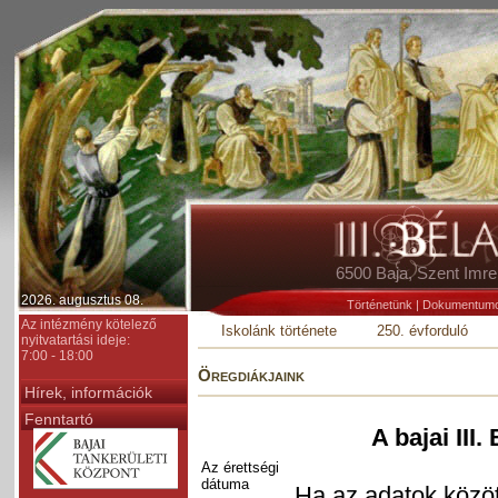
6500 Baja, Szent Im
2026. augusztus 08.
Történetünk
|
Dokumentum
Az intézmény kötelező
Iskolánk története
250. évforduló
nyitvatartási ideje:
7:00 - 18:00
Öregdiákjaink
Hírek, információk
Fenntartó
A bajai III
Az érettségi
dátuma
Ha az adatok között