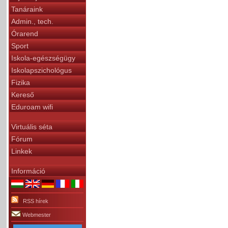
Tanáraink
Admin., tech.
Órarend
Sport
Iskola-egészségügy
Iskolapszichológus
Fizika
Kereső
Eduroam wifi
Virtuális séta
Fórum
Linkek
Információ
RSS hírek
Webmester