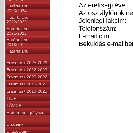
Az érettségi éve:
Határtalanul!
2023/2024
Az osztályfőnök ne
Határtalanul!
Jelenlegi lakcím:
2022/2023
Telefonszám:
Határtalanul!
2021/2022
E-mail cím:
Határtalanul!
Beküldés e-mailb
2018/2019
--------------------------
Határtalanul!
Erasmus+ 2025-2026
Erasmus+ 2022-2023
Erasmus+ 2020-2022
Erasmus+ 2019-2020
Erasmus+ 2018-2021
TIOP
TÁMOP
Habermann pályázat
Diákjaink
Díjazottjaink