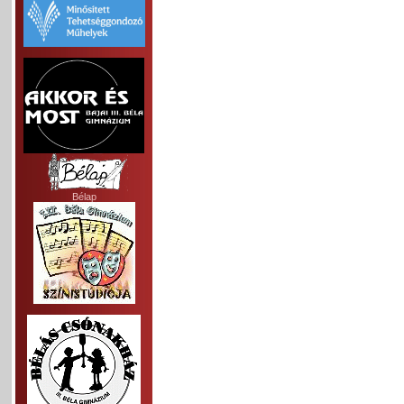
Bélap