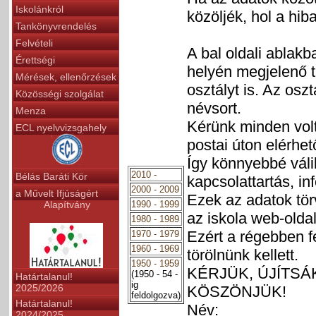
Iskolánkról
közöljék, hol a hiba
Tankönyvrendelés
Felvételi
A bal oldali ablakb
Érettségi
helyén megjelenő t
Mérések, ellenőrzések
osztályt is. Az osz
Közösségi szolgálat
névsort.
Menza
Kérünk minden volt 
ECL nyelvvizsgahely
postai úton elérhet
Így könnyebbé váli
2010 -
Bélás Baráti Kör
kapcsolattartás, in
2000 - 2009
a Művelt Ifjúságért
Ezek az adatok tö
Alapítvány
1990 - 1999
az iskola web-oldal
1980 - 1989
Ezért a régebben fe
1970 - 1979
1960 - 1969
törölnünk kellett.
1950 - 1959
KÉRJÜK, ÚJÍTSÁ
(1950 - 54 -
Határtalanul!
ig
2025/2026
KÖSZÖNJÜK!
feldolgozva)
Határtalanul!
Név:
2024/2025