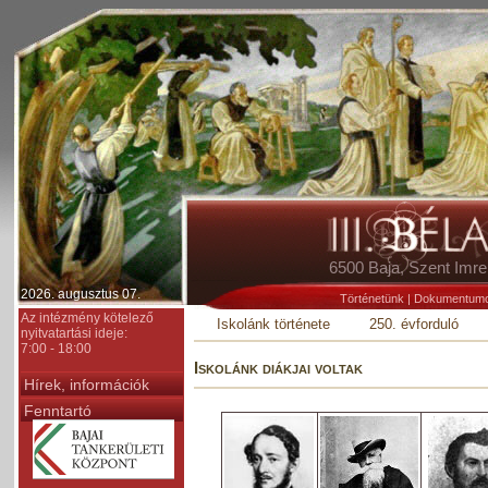
6500 Baja, Szent Im
2026. augusztus 07.
Történetünk
|
Dokumentum
Az intézmény kötelező
Iskolánk története
250. évforduló
nyitvatartási ideje:
7:00 - 18:00
Iskolánk diákjai voltak
Hírek, információk
Fenntartó