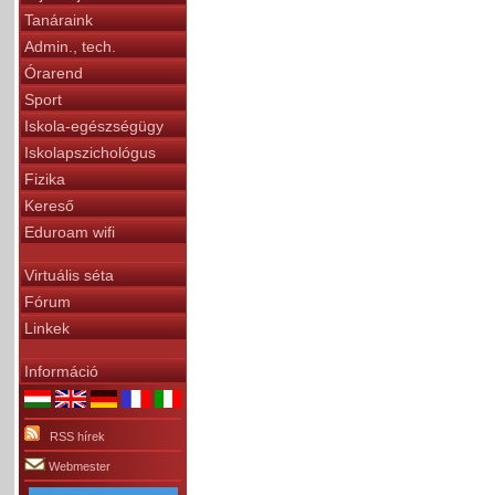
Tanáraink
Admin., tech.
Órarend
Sport
Iskola-egészségügy
Iskolapszichológus
Fizika
Kereső
Eduroam wifi
Virtuális séta
Fórum
Linkek
Információ
RSS hírek
Webmester