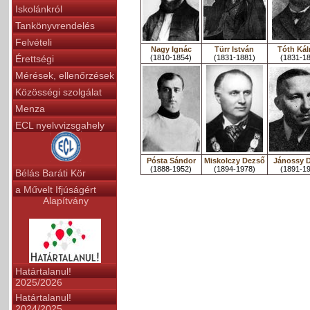
Iskolánkról
Tankönyvrendelés
Felvételi
Nagy Ignác
Türr István
Tóth Ká
Érettségi
(1810-1854)
(1831-1881)
(1831-1
Mérések, ellenőrzések
Közösségi szolgálat
Menza
ECL nyelvvizsgahely
Pósta Sándor
Miskolczy Dezső
Jánossy 
(1888-1952)
(1894-1978)
(1891-1
Bélás Baráti Kör
a Művelt Ifjúságért
Alapítvány
Határtalanul!
2025/2026
Határtalanul!
2024/2025