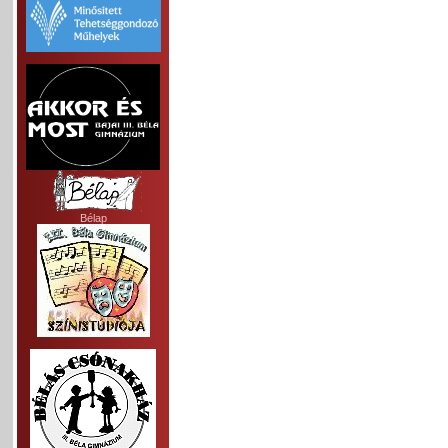
Bélap