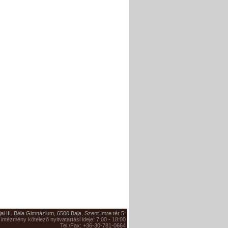
jai III. Béla Gimnázium, 6500 Baja, Szent Imre tér 5.
 intézmény kötelező nyitvatartási ideje: 7:00 - 18:00
Tel./Fax: +36-30-781-0664