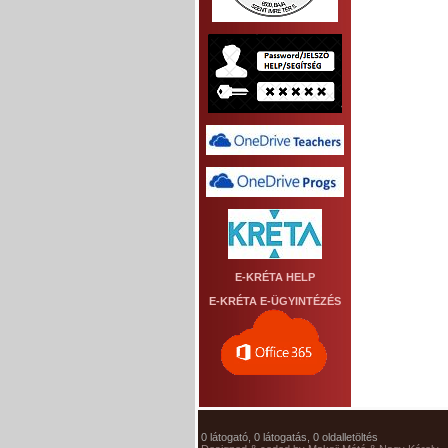
E-KRÉTA HELP
E-KRÉTA E-ÜGYINTÉZÉS
0 látogató, 0 látogatás, 0 oldalletöltés