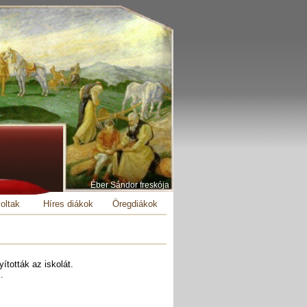
Éber Sándor freskója
oltak
Híres diákok
Öregdiákok
ították az iskolát.
.