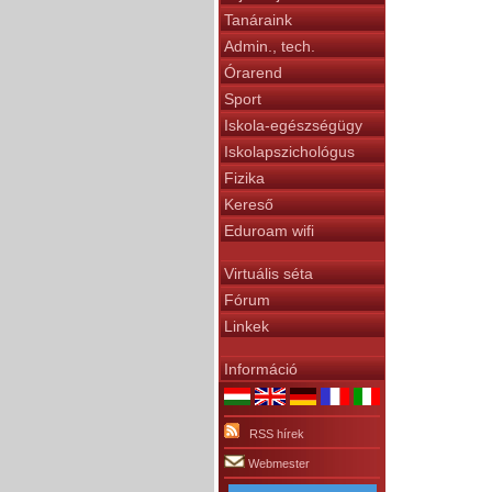
Tanáraink
Admin., tech.
Órarend
Sport
Iskola-egészségügy
Iskolapszichológus
Fizika
Kereső
Eduroam wifi
Virtuális séta
Fórum
Linkek
Információ
RSS hírek
Webmester