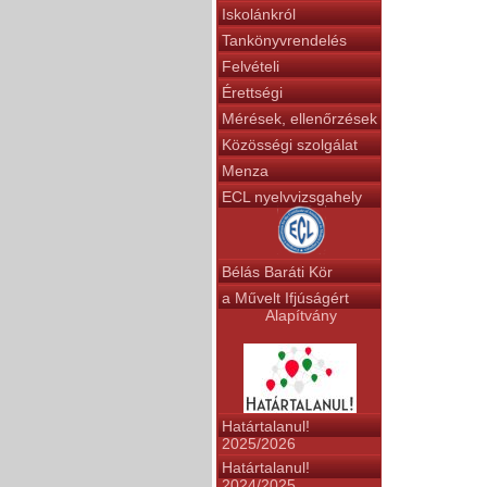
Iskolánkról
Tankönyvrendelés
Felvételi
Érettségi
Mérések, ellenőrzések
Közösségi szolgálat
Menza
ECL nyelvvizsgahely
Bélás Baráti Kör
a Művelt Ifjúságért
Alapítvány
Határtalanul!
2025/2026
Határtalanul!
2024/2025