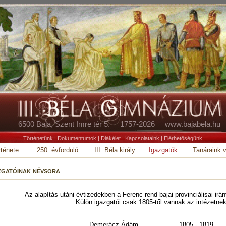
6500 Baja, Szent Imre tér 5. 1757-2026 www.bajabela.hu
Történetünk
|
Dokumentumok
|
Diákélet
|
Kapcsolataink
|
Elérhetőségünk
rténete
250. évforduló
III. Béla király
Igazgatók
Tanáraink v
zgatóinak névsora
Az alapítás utáni évtizedekben a Ferenc rend bajai provinciálisai irány
Külön igazgatói csak 1805-től vannak az intézetnek
Demerácz Ádám
1805 - 1819