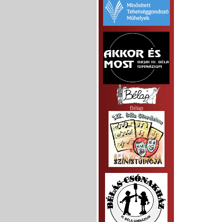
Bélap