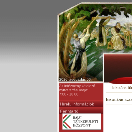
2026. augusztus 06.
Az intézmény kötelező
Iskolánk tö
nyitvatartási ideje:
7:00 - 18:00
Iskolánk iga
Hírek, információk
Fenntartó